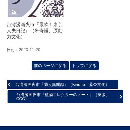
関
連
リ
ン
台湾漫画夜市『最軟！東京
ク
人夫日記』（米奇鰻、原動
力文化）
ホ
日付：2020-11-20
ー
ム
前のページに戻る
トップに戻る
サ
イ
ト
台湾漫画夜市『蘭人異聞錄』（Kinono、蓋亞文化）
マ
ッ
台湾漫画夜市『植物コレクターのノート』（英張、
プ
CCC）