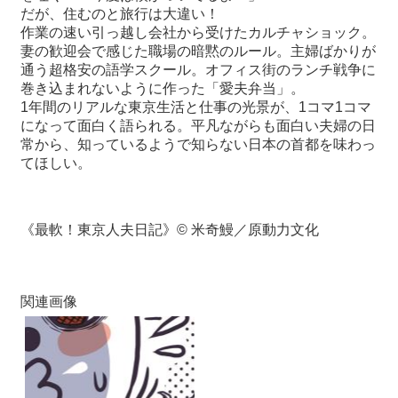
だが、住むのと旅行は大違い！
作業の速い引っ越し会社から受けたカルチャショック。
最
妻の歓迎会で感じた職場の暗黙のルール。主婦ばかりが
新
通う超格安の語学スクール。オフィス街のランチ戦争に
情
巻き込まれないように作った「愛夫弁当」。
報
1
年間のリアルな東京生活と仕事の光景が、
1
コマ
1
コマ
と
になって面白く語られる。平凡ながらも面白い夫婦の日
申
常から、知っているようで知らない日本の首都を味わっ
込
てほしい。
過
去
《最軟！東京人夫日記》© 米奇鰻／原動力文化
行
事
関連画像
台
湾
の
本