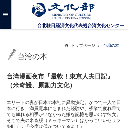
メインのコンテンツブロックにジャンプします
高
度
な
検
索
トップページ
台湾の本
台湾の本
台
湾
文
台湾漫画夜市『最軟！東京人夫日記』
化
（米奇鰻、原動力文化）
セ
ン
タ
エリートの妻が日本の本社に異動決定。かつて一人で日
ー
本に行き、満員電車にもまれた経験や、残業で疲れ果て
に
ても頼れる相手がいなかった嫌な記憶を思い出す彼女。
つ
そこで夫の米奇鰻（ミッキーマン）はかっこいいセリフ
い
を吐く：「今度は僕がついてるよ！」
て