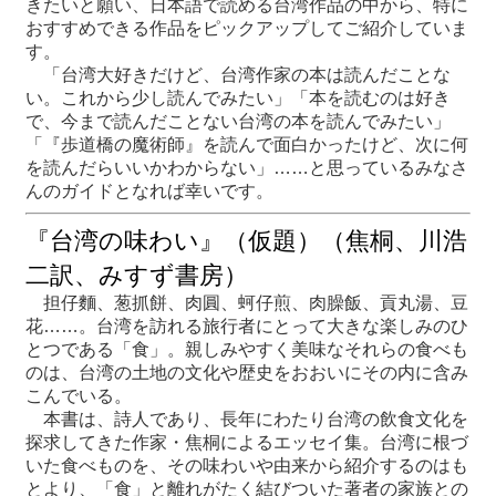
きたいと願い、日本語で読める台湾作品の中から、特に
おすすめできる作品をピックアップしてご紹介していま
す。
最
「台湾大好きだけど、台湾作家の本は読んだことな
新
い。これから少し読んでみたい」「本を読むのは好き
情
で、今まで読んだことない台湾の本を読んでみたい」
報
「『歩道橋の魔術師』を読んで面白かったけど、次に何
と
を読んだらいいかわからない」……と思っているみなさ
申
んのガイドとなれば幸いです。
込
『台湾の味わい』（仮題）（焦桐、川浩
過
二訳、みすず書房）
去
行
担仔麵、葱抓餅、肉圓、蚵仔煎、肉臊飯、貢丸湯、豆
事
花……。
台湾を訪れる旅行者にとって大きな楽しみのひ
とつである「食」。親しみやすく美味なそれらの食べも
のは、台湾の土地の文化や歴史をおおいにその内に含み
台
こんでいる。
湾
本書は、詩人であり、長年にわたり台湾の飲食文化を
の
探求してきた作家・焦桐によるエッセイ集。台湾に根づ
本
いた食べものを、その味わいや由来から紹介するのはも
とより、「食」と離れがたく結びついた著者の家族との