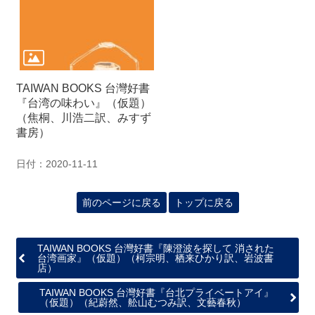
TAIWAN BOOKS 台灣好書
『台湾の味わい』（仮題）
（焦桐、川浩二訳、みすず
書房）
日付：2020-11-11
前のページに戻る
トップに戻る
TAIWAN BOOKS 台灣好書『陳澄波を探して 消された
台湾画家』（仮題）（柯宗明、栖来ひかり訳、岩波書
店）
TAIWAN BOOKS 台灣好書『台北プライベートアイ』
（仮題）（紀蔚然、舩山むつみ訳、文藝春秋）