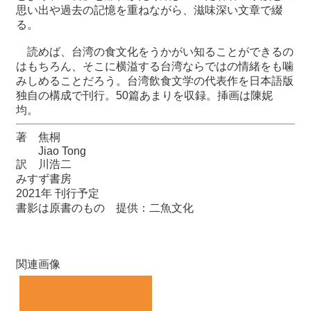
関
思い出や過去の記憶を重ねながら、滋味深い文章で綴
連
る。
リ
ン
読めば、台湾の食文化をうかがい知ることができるの
ク
はもちろん、そこに横溢する台湾ならではの情緒をも噛
みしめることだろう。台湾飲食文学の代表作を日本語版
独自の構成で刊行。
50
篇あまりを収録。挿画は陳妮
ホ
均。
ー
ム
著 焦桐
Jiao Tong
サ
訳 川浩二
イ
みすず書房
ト
2021
年 刊行予定
マ
書影は原書のもの 提供：二魚文化
ッ
プ
関連画像