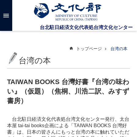
メインのコンテンツブロックにジャンプします
高
度
な
検
索
トップページ
台湾の本
台湾の本
台
湾
文
TAIWAN BOOKS 台灣好書『台湾の味わ
化
い』（仮題）（焦桐、川浩二訳、みすず
セ
ン
書房）
タ
ー
に
台北駐日経済文化代表処台湾文化センター発行、太台
つ
本屋
tai-tai books
企画による「
TAIWAN BOOKS
台灣好
い
書」は、日本の皆さんにもっと台湾の本に触れていただ
て