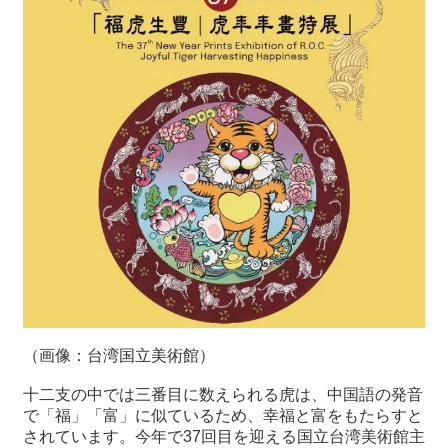
最
新
情
報
と
申
込
過
去
行
事
台
（画像：台湾国立美術館）
湾
の
十二支の中では三番目に数えられる虎は、中国語の発音
本
で「福」「富」に似ているため、幸福と富をもたらすと
されています。今年で37回目を迎える国立台湾美術館主