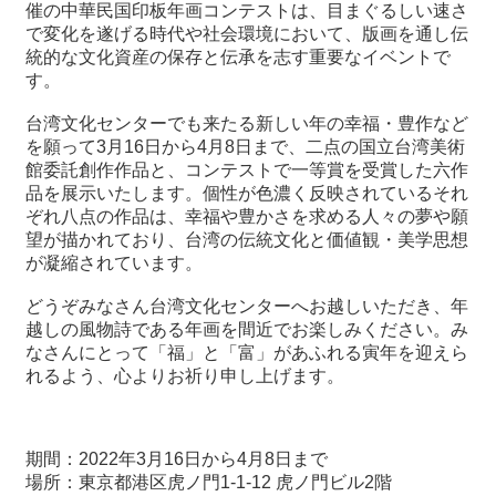
関
催の中華民国印板年画コンテストは、目まぐるしい速さ
連
で変化を遂げる時代や社会環境において、版画を通し伝
リ
統的な文化資産の保存と伝承を志す重要なイベントで
ン
す。
ク
台湾文化センターでも来たる新しい年の幸福・豊作など
を願って3月16日から4月8日まで、二点の国立台湾美術
ホ
館委託創作作品と、コンテストで一等賞を受賞した六作
ー
品を展示いたします。個性が色濃く反映されているそれ
ム
ぞれ八点の作品は、幸福や豊かさを求める人々の夢や願
望が描かれており、台湾の伝統文化と価値観・美学思想
サ
が凝縮されています。
イ
ト
どうぞみなさん台湾文化センターへお越しいただき、年
マ
越しの風物詩である年画を間近でお楽しみください。み
ッ
なさんにとって「福」と「富」があふれる寅年を迎えら
プ
れるよう、心よりお祈り申し上げます。
期間：2022年3月16日から4月8日まで
場所：東京都港区虎ノ門1-1-12 虎ノ門ビル2階