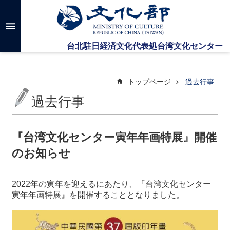
メインのコンテンツブロックにジャンプします
高
度
な
検
索
トップページ
過去行事
過去行事
台
湾
文
『台湾文化センター寅年年画特展』開催
化
のお知らせ
セ
ン
タ
2022年の寅年を迎えるにあたり、『台湾文化センター
ー
寅年年画特展』を開催することとなりました。
に
つ
い
て