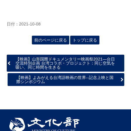
関
連
リ
ン
日付：2021-10-08
ク
前のページに戻る
トップに戻る
ホ
ー
ム
【映画】山形国際ドキュメンタリー映画祭2021—台日
交流特別企画 台湾コラボ・プロジェクト：同じ空気を
吸い、同じ時間を生きる
サ
イ
【映画】よみがえる台湾語映画の世界--記念上映と国
ト
際シンポジウム
マ
ッ
プ