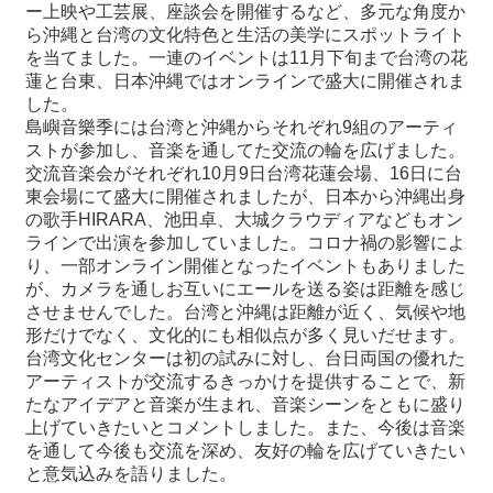
ー上映や工芸展、座談会を開催するなど、多元な角度か
ら沖縄と台湾の文化特色と生活の美学にスポットライト
最
を当てました。一連のイベントは11月下旬まで台湾の花
新
蓮と台東、日本沖縄ではオンラインで盛大に開催されま
情
した。
報
島嶼音樂季には台湾と沖縄からそれぞれ9組のアーティ
と
ストが参加し、音楽を通してた交流の輪を広げました。
申
交流音楽会がそれぞれ10月9日台湾花蓮会場、16日に台
込
東会場にて盛大に開催されましたが、日本から沖縄出身
の歌手HIRARA、池田卓、大城クラウディアなどもオン
ラインで出演を参加していました。コロナ禍の影響によ
過
り、一部オンライン開催となったイベントもありました
去
が、カメラを通しお互いにエールを送る姿は距離を感じ
行
させませんでした。台湾と沖縄は距離が近く、気候や地
事
形だけでなく、文化的にも相似点が多く見いだせます。
台湾文化センターは初の試みに対し、台日両国の優れた
台
アーティストが交流するきっかけを提供することで、新
湾
たなアイデアと音楽が生まれ、音楽シーンをともに盛り
の
上げていきたいとコメントしました。また、今後は音楽
本
を通して今後も交流を深め、友好の輪を広げていきたい
と意気込みを語りました。