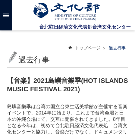
メインのコンテンツブロックにジャンプします
高
度
な
検
索
トップページ
過去行事
過去行事
台
湾
文
【音楽】2021島嶼音樂季(HOT ISLANDS
化
MUSIC FESTIVAL 2021)
セ
ン
タ
島嶼音樂季は台湾の国立台東生活美学館が主催する音楽
ー
イベントで、2014年に始まり、これまで台湾会場と日
に
本の沖縄会場にて、交互に開催されてきました。8年目
つ
となる今年は、初めて台北駐日経済文化代表処 台湾文
い
化センターと協力し、音楽だけでなく、ドキュメンタリ
て