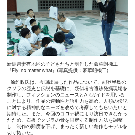
新潟県妻有地区の子どもたちと制作した豪華朗機工
『Fly! no matter what』(写真提供：豪華朗機工)
涂維政氏は、今回出展した作品について、能登半島の
クジラの歴史と伝説を基礎に、疑似考古遺跡発掘現場を
制作し、フィクションのニュースとARガイドを用いる
ことにより、作品の連動性と誘引力を高め、人類の伝説
に対する精神的なニーズを改めて考察してもらいたいと
期待した。また、今回のコロナ禍により訪日できなかっ
たため、石板でクジラの骨を固定する制作方法を調整
し、制作の難度を下げ、まったく新しい創作もモデルを
切り拓いた。