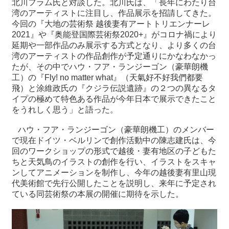
北川フラム氏と対談した。北川氏は、「長年にわたり台
湾のアーティストに注目し、作品展示を招請してきた。
今回の『大地の芸術祭 越後妻有アートトリエンナーレ
2021』や『奥能登国際芸術祭2020+』がコロナ禍により
延期や一部作品のみ展示する方式となり、より多くの台
湾のアーティストの作品創作が予定通りにかなわなかっ
たが、その中でハウ・フア・ランジーゴン（豪華朗機
工）の『Fly! no matter what』（天氣好不好我們都要
飛）と涂維政氏の『クジラ伝説遺跡』の２つの異なるタ
イプの極めて特色ある作品が今年日本で展示できたこと
をうれしく思う」と語った。
ハウ・フア・ランジーゴン（豪華朗機工）のメンバー
で現在ドイツ・ベルリンで創作活動中の陳志建氏は、今
回のワークショップの形式で越後・妻有地区の子どもた
ちと天気鳥のイラストの創作を行い、イラストをスキャ
ンしてアニメーションを制作し、今年の越後妻有里山現
代美術館で先行公開したことを説明し、来年に予定され
ている同芸術祭の本展の開催に期待を示した。