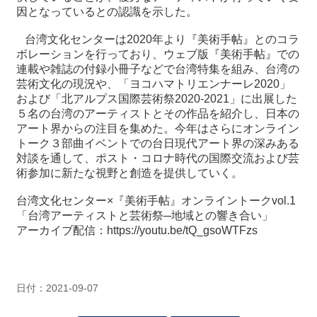
因となっているとの認識を示した。
台湾文化センターは2020年より『美術手帖』とのコラ
ボレーションを行っており、ウェブ版『美術手帖』での
連載や雑誌の付録小冊子などで台湾特集を組み、台湾の
芸術文化の現況や、「ヨコハマトリエンナーレ2020」
および「北アルプス国際芸術祭2020-2021」に出展した
５名の台湾のアーティストとその作品を紹介し、日本の
アート界からの注目を集めた。今年はさらにオンライン
トーク３部曲イベントでの台日現代アート界の深みある
対談を通して、ポスト・コロナ時代の国際交流および芸
術参加に新たな視野と創造を提供していく。
台湾文化センター×『美術手帖』オンライントークvol.1
「台湾アーティストと芸術祭─地域との響き合い」
アーカイブ配信：
https://youtu.be/tQ_gsoWTFzs
日付：2021-09-07