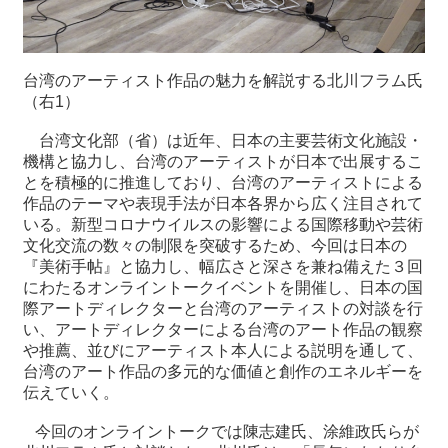
関
連
リ
ン
台湾のアーティスト作品の魅力を解説する北川フラム氏
ク
（右1）
台湾文化部（省）は近年、日本の主要芸術文化施設・
ホ
機構と協力し、台湾のアーティストが日本で出展するこ
ー
とを積極的に推進しており、台湾のアーティストによる
ム
作品のテーマや表現手法が日本各界から広く注目されて
いる。新型コロナウイルスの影響による国際移動や芸術
サ
文化交流の数々の制限を突破するため、今回は日本の
イ
『美術手帖』と協力し、幅広さと深さを兼ね備えた３回
ト
にわたるオンライントークイベントを開催し、日本の国
マ
際アートディレクターと台湾のアーティストの対談を行
ッ
い、アートディレクターによる台湾のアート作品の観察
プ
や推薦、並びにアーティスト本人による説明を通して、
台湾のアート作品の多元的な価値と創作のエネルギーを
伝えていく。
今回のオンライントークでは陳志建氏、涂維政氏らが