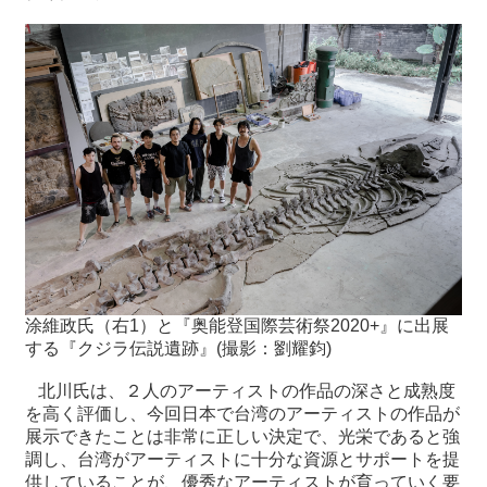
涂維政氏（右1）と『奥能登国際芸術祭2020+』に出展
する『クジラ伝説遺跡』(撮影：劉耀鈞)
北川氏は、２人のアーティストの作品の深さと成熟度
を高く評価し、今回日本で台湾のアーティストの作品が
展示できたことは非常に正しい決定で、光栄であると強
調し、台湾がアーティストに十分な資源とサポートを提
供していることが、優秀なアーティストが育っていく要