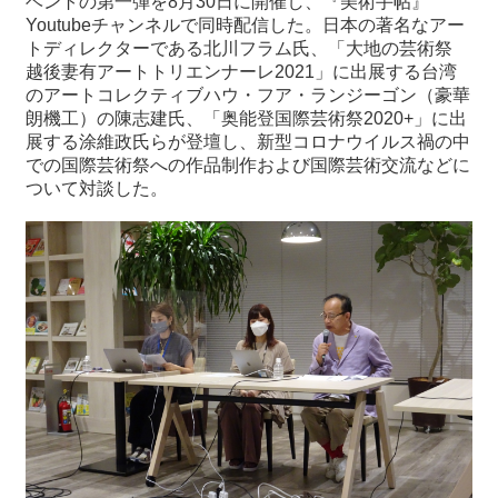
ベントの第一弾を8月30日に開催し、『美術手帖』
Youtubeチャンネルで同時配信した。日本の著名なアー
トディレクターである北川フラム氏、「大地の芸術祭
最
越後妻有アートトリエンナーレ2021」に出展する台湾
新
のアートコレクティブハウ・フア・ランジーゴン（豪華
情
朗機工）の陳志建氏、「奥能登国際芸術祭2020+」に出
報
展する涂維政氏らが登壇し、新型コロナウイルス禍の中
と
での国際芸術祭への作品制作および国際芸術交流などに
申
ついて対談した。
込
過
去
行
事
台
湾
の
本