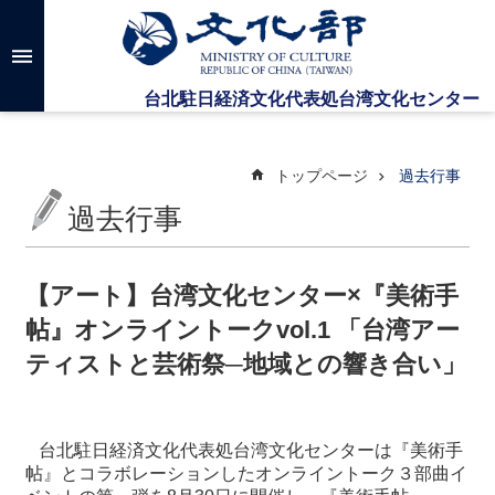
メインのコンテンツブロックにジャンプします
高
度
な
検
索
トップページ
過去行事
過去行事
台
湾
文
【アート】台湾文化センター×『美術手
化
帖』オンライントークvol.1 「台湾アー
セ
ン
ティストと芸術祭─地域との響き合い」
タ
ー
に
つ
台北駐日経済文化代表処台湾文化センターは『美術手
い
帖』とコラボレーションしたオンライントーク３部曲イ
て