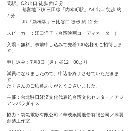
関
関駅」
C2
出口 徒歩 約
3
分
連
都営地下鉄 三田線「内幸町駅」A4 出口 徒歩 約
リ
7 分
ン
JR「新橋駅」日比谷口 徒歩 約 12 分
ク
スピーカー：江口洋子（台湾映画コーディネーター）
ホ
入場：無料。事前申し込みで先着
100
名様をご招待しま
ー
す。
ム
申し込み：
7
月
8
日（月）昼
12
：
00
より
サ
満員になりましたので、申込を終了させていただきま
イ
す。
ト
たくさんのご応募ありがとうございました。
マ
ッ
主催：台北駐日経済文化代表処台湾文化センター／アジ
プ
アンパラダイス
協力：氧氣電影有限公司／華映
娛
樂股份有限公司／添翼
創越工作室