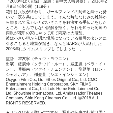
『
2003
年ぼくの旅（原題：花甲大人轉男孩）』
2018
年
2
月
9
日台湾公開（
119
分）
花甲は兵役が終わり、ガールフレンドの阿瑋と酔った勢
いで一夜を共にしてしまう。そんな時幼なじみの雅婷か
ら頼まれて元カレとのいざこざを解決する手伝いをした
ところ、とんでもない誤解を招く。それを知った阿瑋の
両親が花甲の家にやって来て両家は大混乱。
彼は小さい頃から隠れ場所になっている祖母のタンスに
引きこもると地震が起き、なんと
SARS
が大流行した
2003
年にタイムスリップしてしまった
…
。
監督：瞿友寧（チュウ・ヨウニン）
出演：盧廣仲（クラウド・ルー）、嚴正嵐（ベラ・イエ
ン）、蔡振南（ツァイ・チェンナン）、龍劭華（ロン・
シャオホア）、謝盈萱（シエ・インシュエン）
Oxygen Film Co., Ltd. Ethos Original Co., Ltd. CMC
Entertainment Holding Corporation. SKY FILMS
Entertainment Co., Ltd. Lots Home Entertainment Co.,
Ltd. Showtime International Ltd. Ambassador Theatres
Company. Shin Kong Cinemas Co., Ltd.
Ⓒ
2018 ALL
RIGHTS RESERVED.
★リンクは有り難いのですが、写真や記事の転載は固く