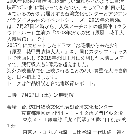
2000
年以降の台湾映画の新しい流れがどのように台湾
映画の
"
いま
"
に繋がってきたのか、そして
"
いま
"
何が起
きているのかをお届けする台湾文化センターとアジアン
最
パラダイス共催のイベントシリーズ、
2019
年の第
5
回
新
は、
7
月
27
日
14
時から、人気アーチストの盧廣仲（クラ
情
ウド・ルー）主演の『
2003
年ぼくの旅（原題：花甲大
報
人轉男孩）』です。
と
2017
年に大ヒットしたドラマ『お花畑から来た少年
申
（原題：花甲男孩轉大人）』を、同じスタッフ・キャス
込
トで映画化して
2018
年の旧正月に公開した人情コメデ
ィで、興行収入も
1
億元を超えました。
過
海外の映画祭では上映されることのない貴重な人情喜劇
去
を、日本初上映します。
行
トークは作品解説と台北電影節レポート。
事
日時：7月27日（土）14時開演
台
会場：台北駐日経済文化代表処台湾文化センター
湾
東京都港区虎ノ門１－１－１２虎ノ門ビル２階
の
東京メトロ 銀座線「虎ノ門駅」
9
番出口 徒歩 約
本
1
分
東京メトロ 丸ノ内線 日比谷線 千代田線「霞ヶ