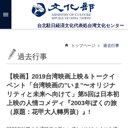
メインのコンテンツブロックにジャンプします
高
度
な
検
索
トップページ
過去行事
過去行事
台
湾
文
【映画】2019台湾映画上映＆トークイ
化
ベント「台湾映画の"いま"〜オリジナ
セ
ン
リティと未来へ向けて」第5回は日本初
タ
上映の人情コメディ『2003年ぼくの旅
ー
に
（原題：花甲大人轉男孩）』!
つ
い
て