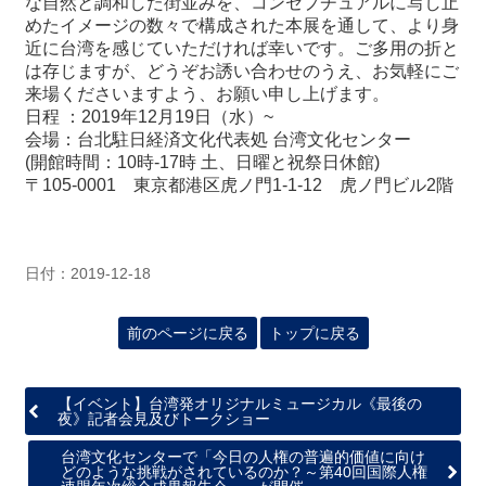
な自然と調和した街並みを、コンセプチュアルに写し止
めたイメージの数々で構成された本展を通して、より身
近に台湾を感じていただければ幸いです。ご多用の折と
最
は存じますが、どうぞお誘い合わせのうえ、お気軽にご
新
来場くださいますよう、お願い申し上げます。
情
日程 ：2019年12月19日（水）~
報
会場：台北駐日経済文化代表処 台湾文化センター
と
(開館時間：10時-17時 土、日曜と祝祭日休館)
申
〒105-0001 東京都港区虎ノ門1-1-12 虎ノ門ビル2階
込
過
去
日付：2019-12-18
行
事
前のページに戻る
トップに戻る
台
湾
【イベント】台湾発オリジナルミュージカル《最後の
の
夜》記者会見及びトークショー
本
台湾文化センターで「今日の人権の普遍的価値に向け
どのような挑戦がされているのか？～第40回国際人権