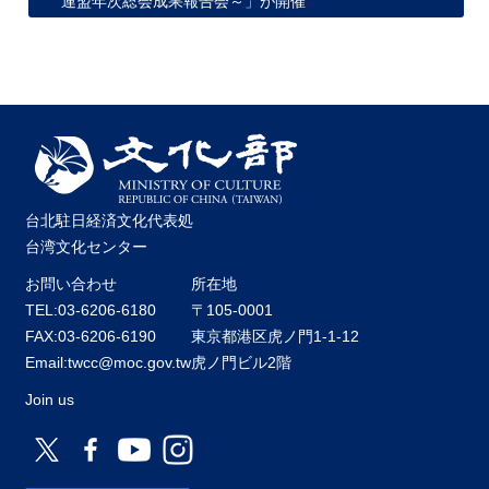
連盟年次総会成果報告会～」が開催
関
連
リ
ン
ク
ホ
ー
ム
台北駐日経済文化代表処
台湾文化センター
サ
イ
お問い合わせ
所在地
ト
TEL:03-6206-6180
〒105-0001
マ
FAX:03-6206-6190
東京都港区虎ノ門1-1-12
ッ
Email:twcc@moc.gov.tw
虎ノ門ビル2階
プ
Join us