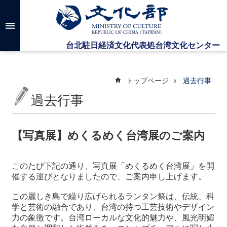
メインのコンテンツブロックにジャンプします
高
度
な
検
索
トップページ
過去行事
過去行事
台
湾
文
【写真展】めくるめく台湾展のご案内
化
セ
ン
このたび下記の通り、写真展「めくるめく台湾展」を開
タ
催する運びとなりましたので、ご案内申し上げます。
ー
に
この麗しき島で繰り広げられるランタン祭は、伝統、科
つ
学と芸術の融合であり、台湾の持つ工芸技術やデザイン
い
力の象徴です。台湾ローカルな文化的魅力や、風光明媚
て