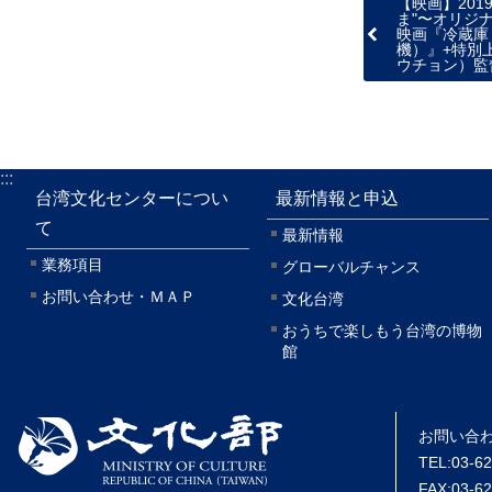
【映画】20
ま"〜オリジ
映画『冷蔵庫
機）』+特別
ウチョン）監
:::
台湾文化センターについ
最新情報と申込
て
最新情報
業務項目
グローバルチャンス
お問い合わせ・ＭＡＰ
文化台湾
おうちで楽しもう台湾の博物
館
お問い合
TEL:03-6
FAX:03-6