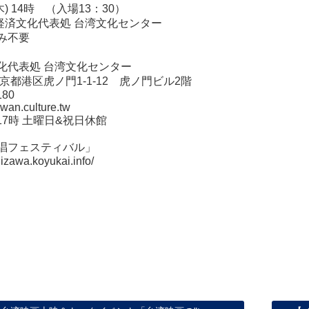
(木) 14時 （入場13：30）
日経済文化代表処 台湾文化センター
み不要
化代表処 台湾文化センター
 東京都港区虎ノ門1-1-12 虎ノ門ビル2階
180
aiwan.culture.tw
-17時 土曜日&祝日休館
唱フェスティバル」
uizawa.koyukai.info/