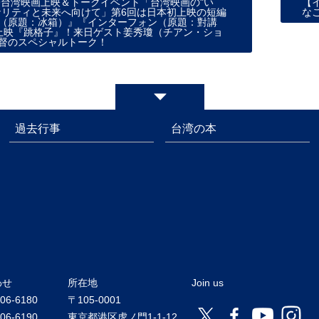
19台湾映画上映＆トークイベント「台湾映画の"い
【
ナリティと未来へ向けて」第6回は日本初上映の短編
な
（原題：冰箱）』『インターフォン（原題：對講
上映『跳格子』！来日ゲスト姜秀瓊（チアン・ショ
督のスペシャルトーク！
過去行事
台湾の本
わせ
所在地
Join us
206-6180
〒105-0001
206-6190
東京都港区虎ノ門1-1-12