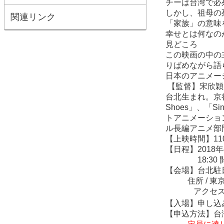
チーは台湾で必
しかし、祖母の
関連リンク
「家族」の意味
幸せとは何なの
見どころ
この映画の中の
りばめながら語
日本のアニメー
【監督】宋欣穎
台北生まれ。京
Shoes
」、「
Sin
トアニメーショ
ル長編アニメ部
【上映時間】
11
【日程】
2018
年
18:30
【会場】台北駐
住所
/
東
アクセ
【入場】申し
【申込方法】台