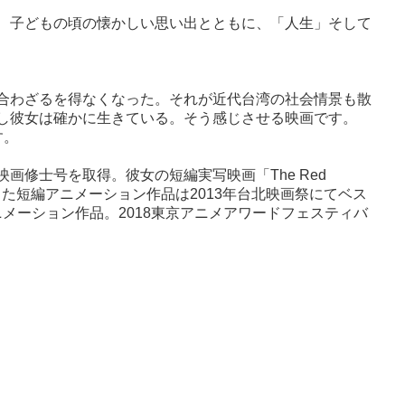
、子どもの頃の懐かしい思い出とともに、「人生」そして
合わざるを得なくなった。それが近代台湾の社会情景も散
し彼女は確かに生きている。そう感じさせる映画です。
す。
映画修士号を取得。彼女の短編実写映画「
The Red
した短編アニメーション作品は
2013
年台北映画祭にてベス
ニメーション作品。
2018
東京アニメアワードフェスティバ