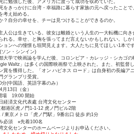
死に勉強した後、アメリカに渡って成功を収めていた。
死をきっかけに台湾・幸福路に暮らす家族の元へ戻ったことで
を考え始める。
か？自分の幸せを、チーは見つけることができるのか。
主人公は生きている。彼女は離婚という人生の一大転機に向き
られる。幸せ、と胸を張ってまだ言えないかもしれない。しか
ションへの憧憬も垣間見えます。大人たちに見てほしい
1
本で
(
ソン・シンイン
)
都大学で映画論を学んだ後、コロンビア・カレッジ・シカゴの
gle Waltz
」は多くの国際映画祭で上映された。また、初監督
ン賞を獲得した。「オン ハピネス ロード」は自身初の長編ア
門グランプリ
受賞
。
0
分(中国語、英語字幕のみ）
4
月
13
日（金）
開場
19:00
開始
日経済文化代表處 台湾文化センター
京都港区虎ノ門
1-1-12
虎ノ門ビル
2
階
ス
/
東京メトロ「虎ノ門駅」
9
番出口 徒歩 約
1
分
込み必須
※
先着
100
名
湾文化センターのホームページよりお申込ください。