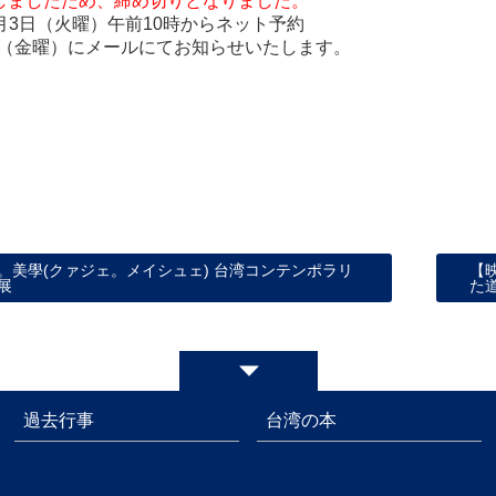
したため、締め切りとなりました。
月
3
日（
火
曜）午前
10
時からネット予約
（金曜）にメールにてお知らせいたします。
。美學(クァジェ。メイシュェ) 台湾コンテンポラリ
【
展
た
過去行事
台湾の本