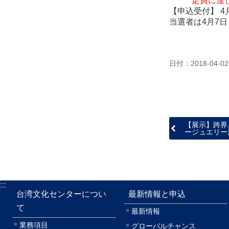
定員に達しま
【申込受付】
4
当選者は
4
月
7
日
日付：2018-04-02
【展示】跨界
ージュエリー
:::
台湾文化センターについ
最新情報と申込
て
最新情報
業務項目
グローバルチャンス