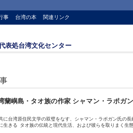
行事
台湾の本
関連リンク
事
湾蘭嶼島・タオ族の作家 シャマン・ラポガ
共に台湾原住民文学の双璧をなす、シャマン・ラポガン氏
の長
に生きる
タオ族の伝統と現代生活、および彼らを取りまく生
。