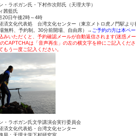
ン・ラポガン氏・下
村作次郎氏（天理大学）
ィ茜藍氏
月20日午後2時～4時
経済文化代表処 台湾文化センター（東京メトロ虎ノ門駅より
入場無料、予約制。
30
分前開場、自由席）→
ご予約の方は本ペー
込みいただくと、予約確認メールが自動返信されます
(
迷惑メー
の
CAPTCHAは
「音声再生」の左の横文字を枠にご記入くださ
てもう一度ご記入ください。
ン・ラポガン氏文学講演会実行委員会
経済文化代表処・台湾文化センター
務局：天理大学下村研究室