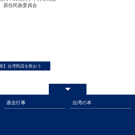
、原住民族委員会
座】台湾民謡を歌おう
過去行事
台湾の本