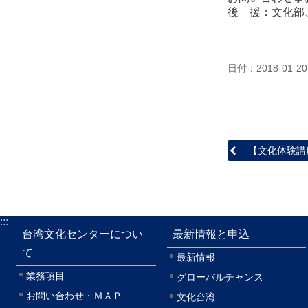
後 援：文化部
日付：2018-01-20
【文化体験講
:::
台湾文化センターについ
最新情報と申込
て
最新情報
業務項目
グローバルチャンス
お問い合わせ・ＭＡＰ
文化台湾