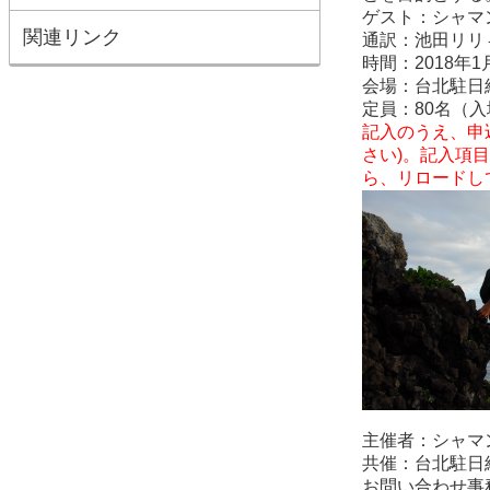
ゲスト：
シャマ
関連リンク
通訳：池
田リリ
時間：2018年1
会場：台北駐日
定員：80名（
記入のうえ、申
さい
)
。記入項目
ら、リロードし
主催者：シャマ
共催：台北駐日
お問い合わせ事