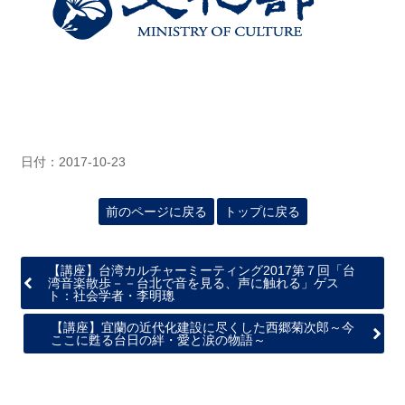
日付：2017-10-23
前のページに戻る
トップに戻る
【講座】台湾カルチャーミーティング2017第７回「台
湾音楽散歩－－台北で音を見る、声に触れる」ゲス
ト：社会学者・李明璁
【講座】宜蘭の近代化建設に尽くした 西郷菊次郎 ～今
ここに甦る台日の絆・愛と涙の物語～