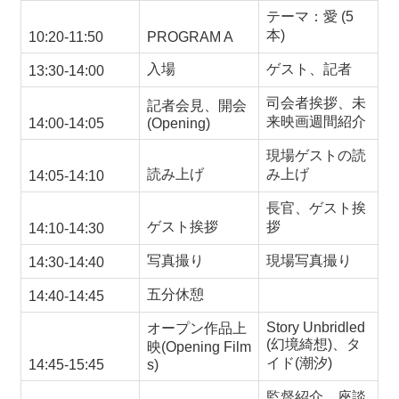
テーマ：愛
(5
本
)
10:20-11:50
PROGRAM A
入場
ゲスト、記者
13:30-14:00
司会者挨拶、未
記者会見、開会
来映画週間紹介
14:00-14:05
(Opening)
現場ゲストの読
読み上げ
み上げ
14:05-14:10
長官、ゲスト挨
ゲスト挨拶
拶
14:10-14:30
写真撮り
現場写真撮り
14:30-14:40
五分休憩
14:40-14:45
Story Unbridled
オープン作品上
(
幻境綺想
)
、タ
映
(Opening Film
イド
(
潮汐
)
14:45-15:45
s)
監督紹介、座談