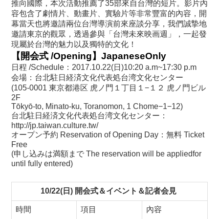
推向國際，本次活動推薦了
35
部來自台灣的短片。影片內
容包含了劇情片、動畫片、實驗片等非常豐富的內容，開
幕當天也將邀請兩位台灣導演前來座談分享，我們誠摯地
邀請東京的觀眾，透過參與「台灣未來映画週」，一起發
現屬於台灣的魅力以及獨特的文化！
【開会式
/Opening
】
JapaneseOnly
日程
/Schedule
：
2017.10.22(
日
)10:20 a.m~17:30 p.m
会場：台北駐日経済文化代表処台湾文化センター
(105-0001
東京都港区
虎ノ門１丁目１
−
１２
虎ノ門ビル
2F
Tōkyō-to, Minato-ku, Toranomon, 1 Chome−1−12)
台北駐日経済文化代表処台湾文化センター：
http://jp.taiwan.culture.tw/
オープン予約
Reservation of Opening Day
：無料
Ticket
Free
(
申し込みは満額まで
The reservation will be appliedfor
until fully entered)
10/22(
日
)
開会式＆イベント＆記者会見
時間
項目
內容