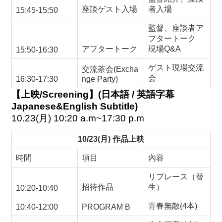
座談ゲスト入場
者入場
15:45-15:50
監督、座談者ア
フタートーク
アフタートーク
現場
Q&A
15:50-16:30
ゲスト現場交流
交流茶会
(Excha
会
16:30-17:30
nge Party)
【上映
/Screening
】
(
日本語
/
英語字幕
Japanese&English Subtitle)
10.23(
月
) 10:20 a.m~17:30 p.m
10/23(
月
)
作品上映
時間
項目
內容
リプレース（替
招待
作品
生）
10:20-10:40
青春無敵
(4
本
)
10:40-12:00
PROGRAM B