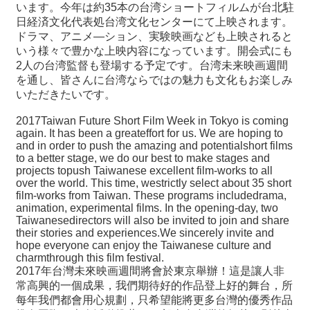
関
います。今年は約
35
本の台湾ショートフィルムが台北駐
連
日経済文化代表処台湾文化センターにて上映されます。
リ
ドラマ、アニメ
―
ション、実験映画なども上映されると
ン
いう様々で豊かな上映内容になっています。開会式にも
ク
2
人の台湾監督も登場する予定です。台湾未来映画週間
を通し、皆さんに台湾ならではの魅力も文化もお楽しみ
いただきたいです。
ホ
ー
2017Taiwan Future Short Film Week in Tokyo is coming
again. It has been a greateffort for us. We are hoping to
ム
and in order to push the amazing and potentialshort films
to a better stage, we do our best to make stages and
サ
projects topush Taiwanese excellent film-works to all
イ
over the world. This time, westrictly select about 35 short
ト
film-works from Taiwan. These programs includedrama,
マ
animation, experimental films. In the opening-day, two
ッ
Taiwanesedirectors will also be invited to join and share
their stories and experiences.We sincerely invite and
プ
hope everyone can enjoy the Taiwanese culture and
charmthrough this film festival.
2017
年台灣未來映画週間將會於東京舉辦！這是讓人非
常高興的一個成果，我們期待好的作品登上好的舞台，所
每年我們都會用心規劃，只希望能將更多台灣的優秀作品