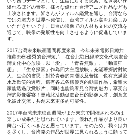
いう四つテーマとして、生命に対する思索、泣き笑いが
溢れるほどの青春、様々な優れた台湾アニメ作品なども
上映されます。皆さんがフィルム鑑賞を通し、台湾なら
最
ではの魅力を世界へ発信し、台湾フィルム宴をお楽しみ
新
いただきたいです。日台の映像での人材も文化の交流を
情
通じて、映像の発展性を向上させるように促進していま
報
す。
と
申
2017
台灣未來映画週間再度來囉！今年未來電影日總共
込
推薦
35
部優秀的台灣短片，在台北駐日經濟文化代表處台
灣文化中心放映，以「愛」、「青春無敵」、「動畫狂
過
想」、「生命探索」作為四大主題放映，充滿著探討對於
去
人、生命的省思；對於青春的青澀以及苦惱；也有充滿淚
行
水及歡笑的過程。還有各式各樣優秀的動畫作品，希望大
事
家能透過欣賞影片，同時也能夠看見台灣的魅力，享受台
灣的影像饗宴！更藉此活動促進台日的影像人才，創意文
化彼此交流，共創未來更多的可能性。
台
湾
2017
年台湾未来映画週間がまた東京で開催されるのは
の
楽しい成果だと思われています。優れた作品がより良い
本
舞台へ行くべきだと思っています。そのため、我々は力
を尽くし、台湾発の作品が世界に見られるように願って