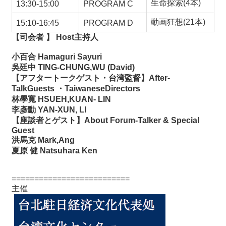
生命探索
(4
本
)
13:30-15:00
PROGRAM C
動画狂想
(21
本
)
15:10-16:45
PROGRAM D
【司会者
】
Host
主持人
小百合
Hamaguri Sayuri
吳廷中
TING-CHUNG,WU (David)
【アフタートークゲスト・台湾監督】
After-
TalkGuests
・
TaiwaneseDirectors
林學寬
HSUEH,KUAN- LIN
李彥勳
YAN-XUN, LI
【座談者とゲスト】
About Forum-Talker & Special
Guest
洪馬克
Mark,Ang
夏原
健
Natsuhara Ken
==========================
主催