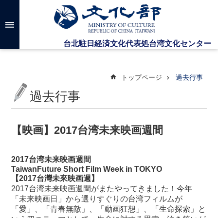
メインのコンテンツブロックにジャンプします
高
度
な
検
索
トップページ
過去行事
過去行事
台
湾
文
【映画】2017台湾未来映画週間
化
セ
ン
2017
台湾未来映画週間
タ
TaiwanFuture Short Film Week in TOKYO
ー
【
2017
台灣未來映画週】
に
2017
台湾未来映画週間がまたやってきました！今年
つ
「未来映画日」から選りすぐりの台湾フィルムが
い
「愛」、「青春無敵」、「動画狂想」、「生命探索」と
て