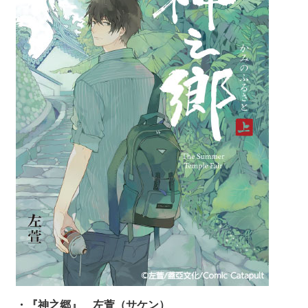
・『神之郷』 左萱（サケン）