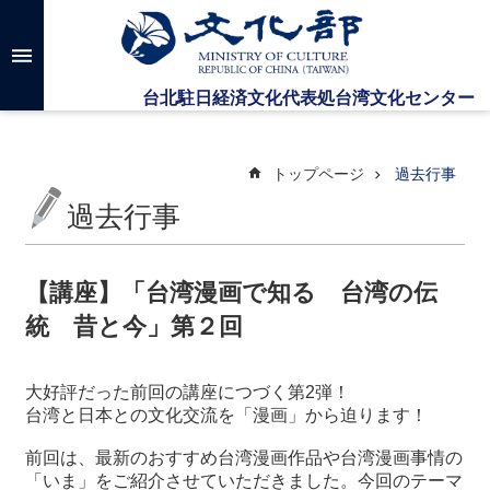
メインのコンテンツブロックにジャンプします
高
度
な
検
索
トップページ
過去行事
過去行事
台
湾
文
【講座】「台湾漫画で知る 台湾の伝
化
統 昔と今」第２回
セ
ン
タ
大好評だった前回の講座につづく第
2
弾！
ー
台湾と日本との文化交流を「漫画」から迫ります！
に
つ
前回は、最新のおすすめ台湾漫画作品や台湾漫画事情の
い
「いま」をご紹介させていただきました。今回のテーマ
て