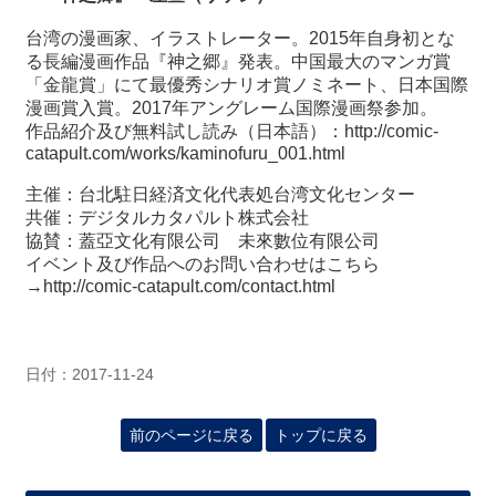
台湾の漫画家、イラストレーター。
2015
年自身初とな
る長編漫画作品『神之郷』発表。中国最大のマンガ賞
「金龍賞」にて最優秀シナリオ賞ノミネート、日本国際
漫画賞入賞。
2017
年アングレーム国際漫画祭参加。
作品紹介及び無料試し読み（日本語）：
http://comic-
catapult.com/works/kaminofuru_001.html
主催：台北駐日経済文化代表処台湾文化センター
共催：デジタルカタパルト株式会社
協賛：蓋亞文化有限公司 未來數位有限公司
イベント及び作品へのお問い合わせはこちら
→
http://comic-catapult.com/contact.html
日付：2017-11-24
前のページに戻る
トップに戻る