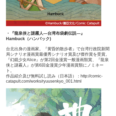
・『龍泉侠と謎霧人―台湾布袋劇伝説―』
Hambuck
（ハンバック
)
台北出身の漫画家。『黄昏的散歩者』で台湾行政院新聞
局シナリオ漫画賞最優秀シナリオ賞及び傑作賞を受賞。
『幻鏡少女
Alice
』が第
2
回金漫賞一般漫画類賞、『龍泉
侠と謎霧人』が第
6
回金漫賞少年漫画賞類にノミネー
ト。
作品紹介及び無料試し読み（日本語）：
http://comic-
catapult.com/works/ryuusenkyo_001.html