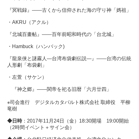
関
連
『冥戦録』――古くから信仰された海の守り神「媽祖」
リ
ン
・
AKRU
（アクル）
ク
『北城百畫帖』――百年前昭和時代の「台北城」
・
Hambuck
（ハンバック
)
ホ
ー
『龍泉侠と謎霧人―台湾布袋劇伝説―』――台湾の伝統
ム
人形劇「布袋劇」
サ
・左萱（サケン）
イ
ト
『神之郷』――関帝を祀る旧暦「六月廿四」
マ
ッ
※司会進行 デジタルカタパルト株式会社
取締役 平柳
プ
竜樹
◆日時
：
2017
年
11
月
24
日（金）
18:30
開場
19:00
開始
（
2
時間イベント＋サイン会）