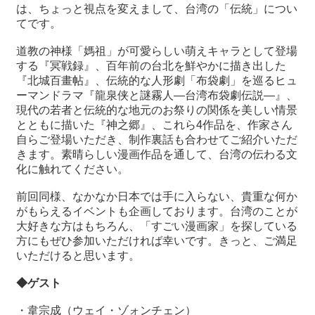
は、ちょっと視点を変えまして、台湾の「伝統」につい
てです。
最
新
道教の神様「媽祖」が可愛らしい萌えキャラとして登場
情
する『冥戦録』、百年前の台北を鮮やかに描き出した
報
『北城百畫帖』、伝統的な人形劇「布袋劇」を巡るヒュ
と
ーマンドラマ『龍泉侠と謎霧人―台湾布袋劇伝説―』、
申
現代の若者と伝統的な地元のお祭りの関係を美しい情景
込
とともに描いた『神之郷』、これら
4
作品を、作家さん
自らご登場いただき、制作裏話も合わせてご紹介いただ
きます。素晴らしい漫画作品を通して、台湾の伝わる文
過
化に触れてください。
去
行
前回同様、なかなか日本では手に入らない、貴重な何か
事
がもらえるイベントも企画しております。台湾のことが
大好きな方はもちろん、「すごい漫画家」を探している
台
方にもぜひ参加いただければ幸いです。きっと、ご満足
湾
いただけると思います。
の
◆
ゲスト
本
・
韋宗成
（ウェイ・ゾォンチェン）