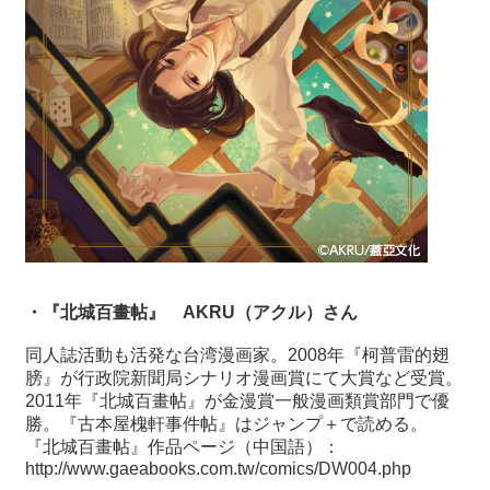
・『北城百畫帖』
AKRU
（アクル）さん
同人誌活動も活発な台湾漫画家。
2008
年『柯普雷的翅
膀』が行政院新聞局シナリオ漫画賞にて大賞など受賞。
2011
年『北城百畫帖』が金漫賞一般漫画類賞部門で優
勝。『古本屋槐軒事件帖』はジャンプ＋で読める。
『北城百畫帖』作品ページ（中国語）：
http://www.gaeabooks.com.tw/comics/DW004.php