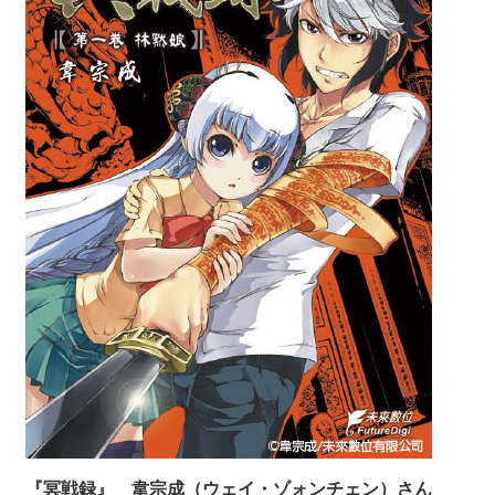
『冥戦録』 韋宗成（ウェイ・ゾォンチェン）さん