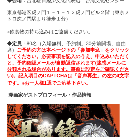
◆会場：
台北駐日経済文化代表処 台湾文化センター
東京都港区虎ノ門１－１－１２虎ノ門ビル２階（東京メ
トロ虎ノ門駅より徒歩１分）
※飲食物の持ち込みはご遠慮ください。
◆定員
：80名（入場無料、予約制。30
分前開場、自由
席）
ご予約の方は本ページ下の「参加申込」をクリック
してください。必要事項を記入のうえ、申込みいただく
と、予約確認メールが自動返信されます
(
迷惑メールに
分類される場合があります。事前に設定をご確認くださ
い
)
。記入項目の
CAPTCHA
は「音声再生」の左の
4
文字
です。※お一人様
1
通でご応募下さい。
漫画家ゲストプロフィール・作品情報