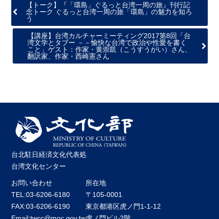
【トーク】『「環島」ぐるっと台湾一周の旅』刊行記
念トーク ぐるっと台湾一周の旅「環島」の魅力を知ろ
う
【講座】台湾カルチャーミーティング2017第8回「台
湾文学とタブー －－愉快な台湾で政治や性愛を書く
こと」ゲスト：作家・黄崇凱（こうすうがい）さん、
翻訳家、作家・西崎憲さん
台北駐日経済文化代表処
台湾文化センター
お問い合わせ
所在地
TEL:03-6206-6180
〒105-0001
FAX:03-6206-6190
東京都港区虎ノ門1-1-12
Email:twcc@moc.gov.tw
虎ノ門ビル2階