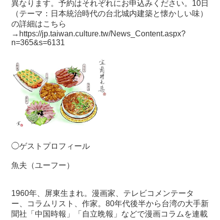
異なります。予約はそれぞれにお申込みください。
10
日
（テーマ：日本統治時代の台北城内建築と懐かしい味）
の詳細はこちら
→
https://jp.taiwan.culture.tw/News_Content.aspx?
n=365&s=6131
◯ゲストプロフィール
魚夫（ユーフー）
1960
年、屏東生まれ。漫画家、テレビコメンテータ
ー、コラムリスト、作家。
80
年代後半から台湾の大手新
聞社「中国時報」「自立晩報」などで漫画コラムを連載