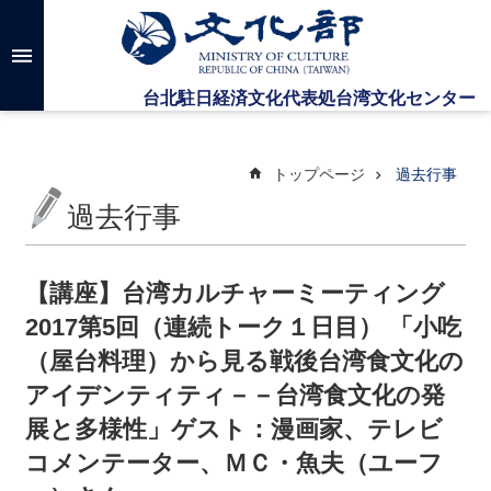
メインのコンテンツブロックにジャンプします
高
度
な
検
索
トップページ
過去行事
過去行事
台
湾
文
【講座】台湾カルチャーミーティング
化
2017第5回（連続トーク１日目） 「小吃
セ
ン
（屋台料理）から見る戦後台湾食文化の
タ
アイデンティティ－－台湾食文化の発
ー
に
展と多様性」ゲスト：漫画家、テレビ
つ
コメンテーター、ＭＣ・魚夫（ユーフ
い
て