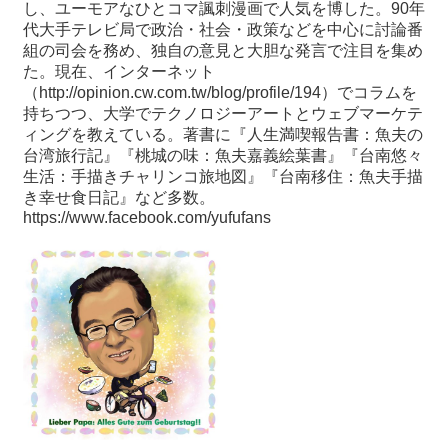
し、ユーモアなひとコマ諷刺漫画で人気を博した。
90
年
代大手テレビ局で政治・社会・政策などを中心に討論番
組の司会を務め、独自の意見と大胆な発言で注目を集め
た。現在、インターネット
（
http://opinion.cw.com.tw/blog/profile/194
）でコラムを
持ちつつ、大学でテクノロジーアートとウェブマーケテ
ィングを教えている。著書に『人生満喫報告書：魚夫の
台湾旅行記』『桃城の味：魚夫嘉義絵葉書』『台南悠々
生活：手描きチャリンコ旅地図』『台南移住：魚夫手描
き幸せ食日記』など多数。
https://www.facebook.com/yufufans