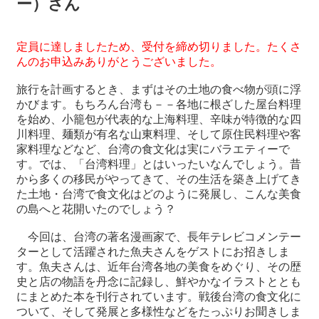
ー）さん
最
定員に達しましたため、受付を締め切りました。たくさ
新
んのお申込みありがとうございました。
情
報
旅行を計画するとき、まずはその土地の食べ物が頭に浮
と
かびます。もちろん台湾も－－各地に根ざした屋台料理
申
を始め、小籠包が代表的な上海料理、辛味が特徴的な四
込
川料理、麺類が有名な山東料理、そして原住民料理や客
家料理などなど、台湾の食文化は実にバラエティーで
過
す。では、「台湾料理」とはいったいなんでしょう。昔
去
から多くの移民がやってきて、その生活を築き上げてき
行
た土地・台湾で食文化はどのように発展し、こんな美食
事
の島へと花開いたのでしょう？
今回は、台湾の著名漫画家で、長年テレビコメンテー
台
ターとして活躍された魚夫さんをゲストにお招きしま
湾
す。魚夫さんは、近年台湾各地の美食をめぐり、その歴
の
史と店の物語を丹念に記録し、鮮やかなイラストととも
本
にまとめた本を刊行されています。戦後台湾の食文化に
ついて、そして発展と多様性などをたっぷりお聞きしま