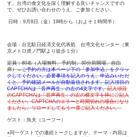
関
す。台湾の食文化を深く理解する良いチャンスですの
連
で、ぜひお誘い合わせのうえ、ご参加ください。
リ
ン
日時：
9
月
8
日（金）
19
時から（およそ１時間半）
ク
会場：台北駐日経済文化代表処 台湾文化センター（東
ホ
京メトロ虎ノ門駅より徒歩１分）
ー
ム
定員：80名（入場無料、予約制。
30
分前開場、自由
席）→
ご予約の方は本ページ下の「参加申込」をクリッ
サ
クしてください。必要事項を記入のうえ、申込みいただ
イ
くと、予約確認メールが自動返信されます。記入項目の
ト
CAPTCHA
は「音声再生」の左の
4
文字です。
記入項目
マ
の
CAPTCHAは
「音声再生」の左の横文字を枠にご記入
ッ
ください。
CAPTCHAのエラーと時間切れの場合になり
プ
ましたら、リロードしてもう一度ご記入ください。
ゲスト：魚夫（ユーフー）
※同一ゲストでの連続トークしますが、テーマ・内容は