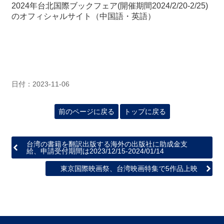
関
2024年台北国際ブックフェア(開催期間2024/2/20-2/25)
連
のオフィシャルサイト（中国語・英語）
リ
ン
ク
ホ
日付：2023-11-06
ー
ム
前のページに戻る
トップに戻る
サ
イ
ト
台湾の書籍を翻訳出版する海外の出版社に助成金支
マ
給、申請受付期間は2023/12/15-2024/01/14
ッ
東京国際映画祭、台湾映画特集で5作品上映
プ