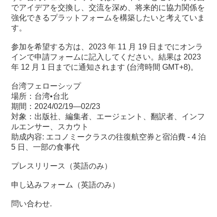
でアイデアを交換し、交流を深め、将来的に協力関係を
強化できるプラットフォームを構築したいと考えていま
最
す。
新
情
参加を希望する方は、2023 年 11 月 19 日までにオンラ
報
インで申請フォームに記入してください。結果は 2023
と
年 12 月 1 日までに通知されます (台湾時間 GMT+8)。
申
込
台湾フェローシップ
場所：台湾•台北
期間：2024/02/19―02/23
過
対象：出版社、編集者、エージェント、翻訳者、インフ
去
ルエンサー、スカウト
行
助成内容: エコノミークラスの往復航空券と宿泊費 - 4 泊
事
5 日、一部の食事代
台
プレスリリース（英語のみ）
湾
申し込みフォーム（英語のみ）
の
本
問い合わせ
.