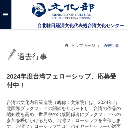
メインのコンテンツブロックにジャンプします
高
度
な
検
索
トップページ
過去行事
過去行事
台
湾
文
2024年度台湾フェローシップ、応募受
化
付中！
セ
ン
タ
台湾の文化内容策進院（略称：文策院）は、2024年台
ー
北国際ブックフェアの開催をサポートし、台湾の作品の
に
認知度を高め、世界中の出版関係者にブックフェアへの
つ
参加を呼びかけるため、台湾フェローシップを主催しま
い
す。台湾フェローシップでは、バイヤーとセラーが対面
て