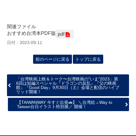
関連ファイル
おすすめ台湾本PDF版
pdf
日付：2023-09-11
前のページに戻る
トップに戻る
「台湾映画上映＆トーク〜台湾映画の"いま"2023」第
6回は短編スペシャル『ドラゴンの反乱』『父の映画
館』『Good Day』9月30日（土）会場と配信のハイブ
リッド開催！
【TAIWANWAY 今すぐ出発🚗】 ＼台湾絵→Way to
Taiwan台日イラスト特別展／ 開催！