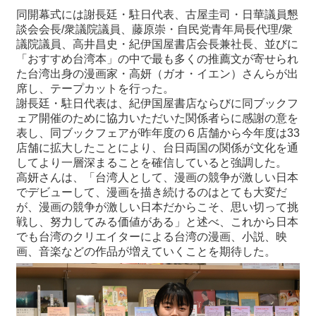
関
同開幕式には謝長廷・駐日代表、古屋圭司・日華議員懇
連
談会会長/衆議院議員、藤原崇・自民党青年局長代理/衆
リ
議院議員、高井昌史・紀伊国屋書店会長兼社長、並びに
ン
「おすすめ台湾本」の中で最も多くの推薦文が寄せられ
ク
た台湾出身の漫画家・高妍（ガオ・イエン）さんらが出
席し、テープカットを行った。
謝長廷・駐日代表は、紀伊国屋書店ならびに同ブックフ
ホ
ェア開催のために協力いただいた関係者らに感謝の意を
ー
表し、同ブックフェアが昨年度の６店舗から今年度は33
ム
店舗に拡大したことにより、台日両国の関係が文化を通
してより一層深まることを確信していると強調した。
サ
高妍さんは、「台湾人として、漫画の競争が激しい日本
イ
でデビューして、漫画を描き続けるのはとても大変だ
ト
が、漫画の競争が激しい日本だからこそ、思い切って挑
マ
戦し、努力してみる価値がある」と述べ、これから日本
ッ
でも台湾のクリエイターによる台湾の漫画、小説、映
プ
画、音楽などの作品が増えていくことを期待した。