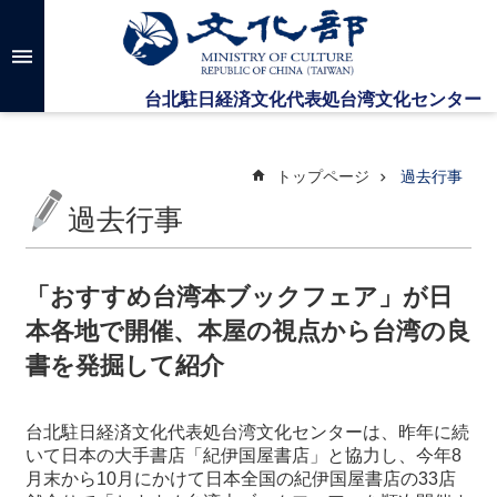
メインのコンテンツブロックにジャンプします
高
度
な
検
索
トップページ
過去行事
過去行事
台
湾
文
「おすすめ台湾本ブックフェア」が日
化
本各地で開催、本屋の視点から台湾の良
セ
ン
書を発掘して紹介
タ
ー
に
台北駐日経済文化代表処台湾文化センターは、昨年に続
つ
いて日本の大手書店「紀伊国屋書店」と協力し、今年8
い
月末から10月にかけて日本全国の紀伊国屋書店の33店
て