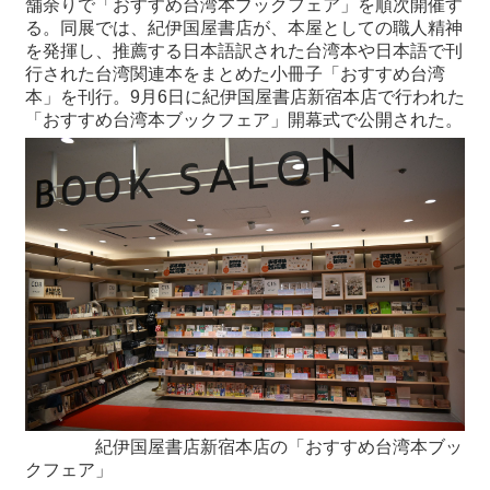
舗余りで「おすすめ台湾本ブックフェア」を順次開催す
る。同展では、紀伊国屋書店が、本屋としての職人精神
を発揮し、推薦する日本語訳された台湾本や日本語で刊
最
行された台湾関連本をまとめた小冊子「おすすめ台湾
新
本」を刊行。9月6日に紀伊国屋書店新宿本店で行われた
情
「おすすめ台湾本ブックフェア」開幕式で公開された。
報
と
申
込
過
去
行
事
台
湾
の
本
紀伊国屋書店新宿本店の「おすすめ台湾本ブッ
クフェア」