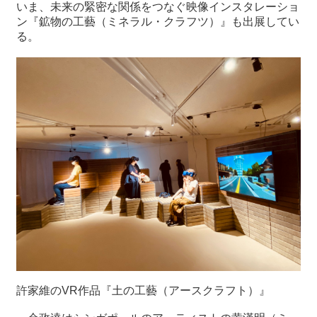
関
いま、未来の緊密な関係をつなぐ映像インスタレーショ
連
ン『鉱物の工藝（ミネラル・クラフツ）』も出展してい
リ
る。
ン
ク
ホ
ー
ム
サ
イ
ト
マ
ッ
プ
許家維のVR作品『土の工藝（アースクラフト）』