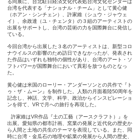
る同展に、台北駐日経済文化代表処台湾文化センターは
台湾を代表する「ナショナル・チーム」として黄心健
（ホアン・シンチェン）、許家維（シュウ・ジャウェ
最
イ）、余政達（ユ・チェンタ）の３組のアーティストの
新
出展をサポートし、台湾の芸術の力を国際舞台に発信し
情
ている。
報
と
今回台湾から出展した３名のアーティストは、新型コロ
申
ナウイルスの影響のため訪日できなかったが、発表され
込
た作品はいずれも独特の個性があり、台湾のアート・ソ
フトパワーが国際舞台において異彩を放つものとなっ
過
た。
去
行
黄心健は米国のローリー・アンダーソンとの共作で『ト
事
ゥ・ザ・ムーン』を制作した。人類の月面着陸50周年を
記念し、神話、文学、科学、政治からインスピレーショ
ンを得て、VRで月への旅行を再現した。
台
湾
許家維はVR作品『土の工藝（アースクラフト）』を
の
出展。愛知県の都市計画、窯業の発展と近代化の歴史か
本
ら人間と土地の共生のテーマを表現している。また、同
時に台湾・金瓜石の地理や鉱業の発展から人間の歴史、