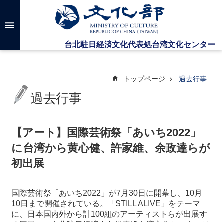
メインのコンテンツブロックにジャンプします
高
度
な
検
索
トップページ
過去行事
過去行事
台
湾
文
【アート】国際芸術祭「あいち2022」
化
に台湾から黄心健、許家維、余政達らが
セ
ン
初出展
タ
ー
に
国際芸術祭「あいち2022」が7月30日に開幕し、10月
つ
10日まで開催されている。「STILL ALIVE」をテーマ
い
に、日本国内外から計100組のアーティストらが出展す
て