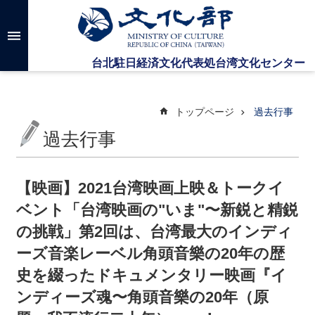
メインのコンテンツブロックにジャンプします
高
度
な
検
索
トップページ
過去行事
過去行事
台
湾
文
【映画】2021台湾映画上映＆トークイ
化
ベント「台湾映画の"いま"〜新鋭と精鋭
セ
ン
の挑戦」第2回は、台湾最大のインディ
タ
ーズ音楽レーベル角頭音樂の20年の歴
ー
に
史を綴ったドキュメンタリー映画『イ
つ
ンディーズ魂〜角頭音樂の20年（原
い
て