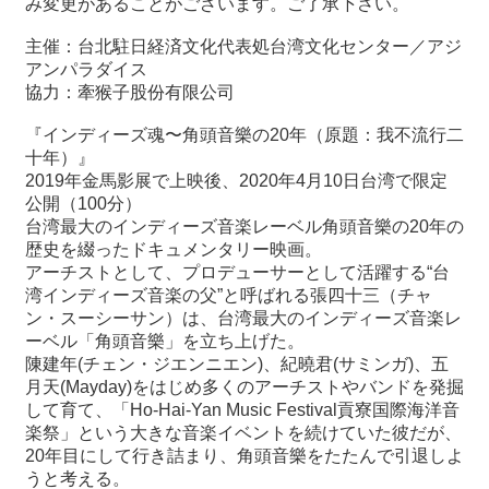
み変更があることがございます。ご了承下さい。
主催：台北駐日経済文化代表処台湾文化センター／アジ
アンパラダイス
協力：牽猴子股份有限公司
『インディーズ魂〜角頭音樂の20年（原題：我不流行二
十年）』
2019年金馬影展で上映後、2020年4月10日台湾で限定
公開（100分）
台湾最大のインディーズ音楽レーベル角頭音樂の20年の
歴史を綴ったドキュメンタリー映画。
アーチストとして、プロデューサーとして活躍する“台
湾インディーズ音楽の父”と呼ばれる張四十三（チャ
ン・スーシーサン）は、台湾最大のインディーズ音楽レ
ーベル「角頭音樂」を立ち上げた。
陳建年(チェン・ジエンニエン)、紀曉君(サミンガ)、五
月天(Mayday)をはじめ多くのアーチストやバンドを発掘
して育て、「Ho-Hai-Yan Music Festival貢寮国際海洋音
楽祭」という大きな音楽イベントを続けていた彼だが、
20年目にして行き詰まり、角頭音樂をたたんで引退しよ
うと考える。