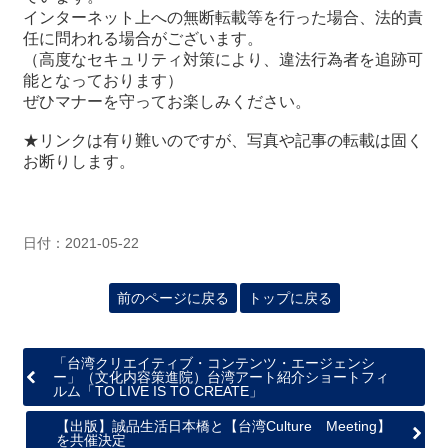
インターネット上への無断転載等を行った場合、法的責
任に問われる場合がございます。
（高度なセキュリティ対策により、違法行為者を追跡可
能となっております）
ぜひマナーを守ってお楽しみください。
★リンクは有り難いのですが、写真や記事の転載は固く
お断りします。
日付：2021-05-22
前のページに戻る
トップに戻る
「台湾クリエイティブ・コンテンツ・エージェンシ
ー」（文化内容策進院）台湾アート紹介ショートフィ
ルム「TO LIVE IS TO CREATE」
【出版】誠品生活日本橋と【台湾Culture Meeting】
を共催決定