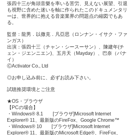
張四十三が角頭音樂を率いる苦労、見えない展望、引退
も視野に含めた迷いを軸に作られたこのドキュメンタリ
ーは、世界的に抱える音楽業界の問題点の縮図でもあ
る。
監督：龍男．以撒克．凡亞思（ロンナン・イサク・ファ
ンガス）
出演：張四十三（チャン・シースーサン）、陳建年(チ
ェン・ジエンニエン)、五月天（Mayday）、巴奈（パナ
イ）
ⒸActivator Co., Ltd
◎お申し込み前に、必ずお読み下さい。
試聴推奨環境とご注意
★OS・ブラウザ
【PCの場合】
・Windows® 8.1 [ブラウザ]Microsoft Internet
Explorer® 11、最新版のFireFox、Google Chrome™
・Windows® 10 [ブラウザ]Microsoft Internet
Explorer® 11、最新版のMicrosoft Edge®、FireFox、