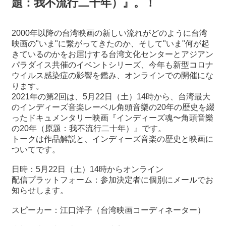
題：我不流行二十年）』。！
最
2000年以降の台湾映画の新しい流れがどのように台湾
新
映画の"いま"に繋がってきたのか、そして"いま"何が起
情
きているのかをお届けする台湾文化センターとアジアン
報
パラダイス共催のイベントシリーズ、今年も新型コロナ
と
ウイルス感染症の影響を鑑み、オンラインでの開催にな
申
ります。
込
2021年の第2回は、5月22日（土）14時から、台湾最大
のインディーズ音楽レーベル角頭音樂の20年の歴史を綴
過
ったドキュメンタリー映画『インディーズ魂〜角頭音樂
去
の20年（原題：我不流行二十年）』です。
行
トークは作品解説と、インディーズ音楽の歴史と映画に
事
ついてです。
日時：5月22日（土）14時からオンライン
台
配信プラットフォーム：参加決定者に個別にメールでお
湾
知らせします。
の
本
スピーカー：江口洋子（台湾映画コーディネーター）