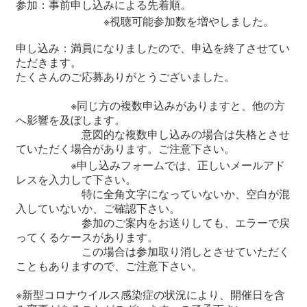
関
参加：事前申し込みによる先着順。
連
※視聴可能参加数を増やしました。
リ
ン
申し込み：満員になりましたので、申込を終了させてい
ク
ただきます。
たくさんのご応募ありがとうございました。
ホ
※同じ方の複数申込みがありますと、他の方
ー
へ影響を及ぼします。
ム
意図的な複数申し込みの場合は失格とさせ
ていただく場合があります。ご注意下さい。
サ
※申し込みフォームでは、正しいメールアド
イ
レスを入力して下さい。
ト
特に全角文字になっていないか、空白が混
マ
入していないか、ご確認下さい。
ッ
参加のご案内をお送りしても、エラーで戻
プ
ってくるケースがあります。
この場合は参加取り消しとさせていただく
こともありますので、ご注意下さい。
※新型コロナウイルス感染症の状況により、開催日を含