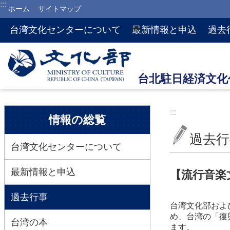
:::
ホーム
サイトマップ
メインのコンテンツブロックにジャンプします
台湾文化センターについて
最新情報と申込
過去
:::
:::
情報の総覧
過去行
台湾文化センターについて
最新情報と申込
【流行音楽
過去行事
台湾文化部およ
め、台湾の「復
台湾の本
ます。