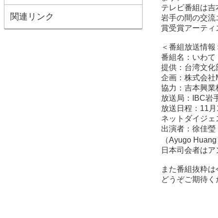
テレビ番組は吉
関連リンク
岩手の間の交流
賞受賞アーティ
＜番組放送情報
番組名：いわて
提供：台湾文化
企画：株式会社
協力：吉本興業
放送局：IBC
放送日程：11月1日
ネットダイジェス
出演者：徐佳瑩（
（Ayugo H
日本司会者はア
また番組抜粋は
どうぞご期待く