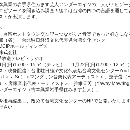
本興業の岩手県住みます芸人アンダーエイジの二人がナビゲー
エピソードを聞き込み調査！後半は台湾の四つの言語を通して
ストが出演します。
＞
・台湾ホストタウン交友記～つながりと音楽でもっと好きにな
部（省）、台北駐日経済文化代表処台湾文化センター
MCIPホールディングズ
株式会社
岩手放送テレビ・ラジオ
(日)15:00～15:54（テレビ） 11月22日(日)12:00～12:5
ト映像配信：台北駐日経済文化代表処台湾文化センターYouTube
LaLa Su）＜マンダリン音楽代表アーティスト＞、茄子蛋（Eg
uang）＜客家音楽代表アーティスト＞、雅維茉芮（Yaway‧Maw
ンダーエイジ（吉本興業岩手県住みます芸人）。
今後再編集し、改めて台湾文化センターのHPで公開いたしま
ださい。