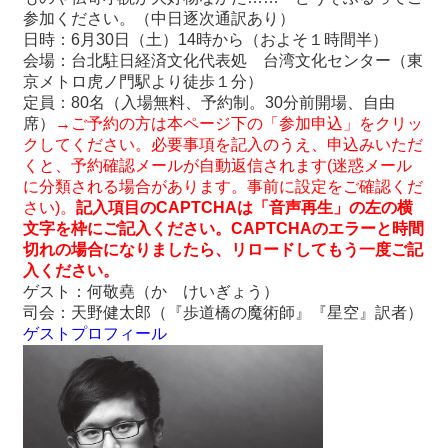
関
参加ください。（中日逐次通訳あり
）
連
日時：
6
月
30
日（土）
14
時から（およそ１時間半）
リ
会場：台北駐日経済文化代表処 台湾文化センター（東
ン
京メトロ虎ノ門駅より徒歩１分）
ク
定員：
80
名（入場無料、予約制。
30
分前開場、自由
席）
→ご予約の方は本ページ下の「参加申込」をクリッ
クしてください。必要事項を記入のうえ、申込みいただ
ホ
くと、予約確認メールが自動返信されます
(
迷惑メール
ー
に分類される場合があります。事前に設定をご確認くだ
ム
さい
)
。
記入項目の
CAPTCHAは
「音声再生」の左の横
文字を枠にご記入ください。
CAPTCHAのエラーと時間
サ
切れの場合になりましたら、リロードしてもう一度ご記
イ
入ください。
ト
ゲスト：何敬堯（か けいぎょう）
マ
司会：天野健太郎（『歩道橋の魔術師』『星空』訳者）
ッ
ゲストプロフィール
プ