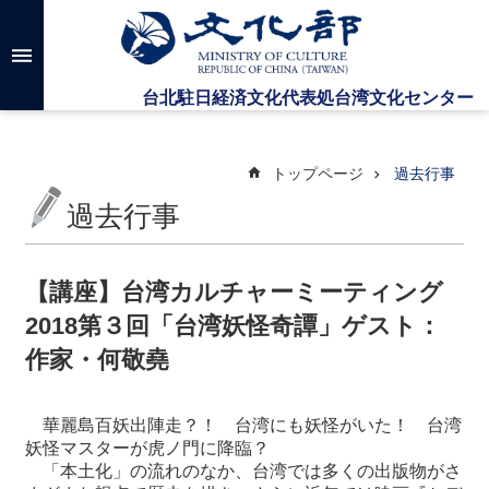
メインのコンテンツブロックにジャンプします
高
度
な
検
索
トップページ
過去行事
過去行事
台
湾
文
【講座】台湾カルチャーミーティング
化
2018第３回「台湾妖怪奇譚」ゲスト：
セ
ン
作家・何敬堯
タ
ー
に
華麗島百妖出陣走？！
台湾にも妖怪がいた！ 台湾
つ
妖怪マスターが虎ノ門に降臨？
い
「本土化」の流れのなか、台湾では多くの出版物がさ
て