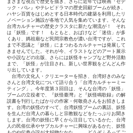
まざまな視点で歴史を描き、さらに近年では映画『セデ
ック・バレ』やテレビドラマの歴史回顧ブームが続き、
ハヤシ百貨をはじめとする日本時代の建築を利用したリ
最
ノベーション施設が各地で人気を集めています。そんな
新
台湾カルチャーの歴史クラスタに新たな潮流が！ それ
情
は「妖怪」です！ もともと、おばけなど「迷信」が多
報
くあり、媽祖廟など民間宗教色が濃い台湾ですが、これ
と
まで不思議と「妖怪」にまつわるカルチャーは発展して
申
きませんでした。それが今、イラストなどのアート展示
込
や小説などの出版、さらには妖怪キャンプなど野外活動
まで、「妖怪」が注目され、新しい世界観をどんどん作
過
り出しています。
去
台湾の文化人・クリエーターを招き、台湾好きのみな
行
さんと台湾文化について語り合う「台湾カルチャーミー
事
ティング」。今年度第３回目は、そんな台湾の「妖怪」
ブームの立役者で、『妖怪臺灣』と『妖怪鳴歌録』の解
台
説書を刊行したばかりの作家・何敬堯さんをお招きしま
湾
す。台湾の妖怪のすべて、台湾妖怪ブームの裏話、妖怪
の
を生んだ台湾人の暮らしと宗教観などをたっぷりお聞き
本
します。台湾の妖怪に早くから注目しているかた、台湾
人の民俗伝承やサブカルチャーに興味があるかた、妖怪
ものや伝奇小説が大好物なかた…… どうぞふるってご