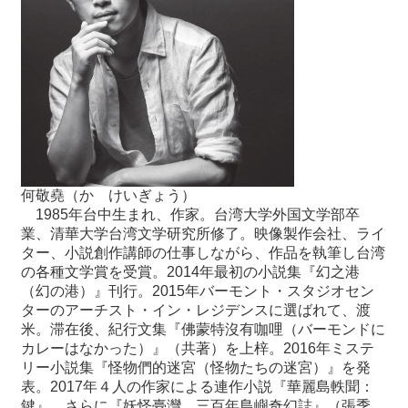
何敬堯（か けいぎょう）
1985
年台中生まれ、作家。台湾大学外国文学部卒
業、清華大学台湾文学研究所修了。映像製作会社、ライ
ター、小説創作講師の仕事しながら、作品を執筆し台湾
の各種文学賞を受賞。
2014
年最初の小説集『幻之港
（幻の港）』刊行。
2015
年バーモント・スタジオセン
ターのアーチスト・イン・レジデンスに選ばれて、渡
米。滞在後、紀行文集『佛蒙特沒有咖哩（バーモンドに
カレーはなかった）』（共著）を上梓。
2016
年ミステ
リー小説集『怪物們的迷宮（怪物たちの迷宮）』を発
表。
2017
年４人の作家による連作小説『華麗島軼聞：
鍵』、さらに『妖怪臺灣 三百年島嶼奇幻誌』（張季