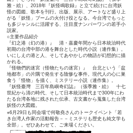
雅・絵）、
2018
年『妖怪鳴歌録』と立て続けに台湾妖
怪の図鑑、歌本を刊行。出版、展示、アートなど盛り上
がる「妖怪」ブームの火付け役となる。今台湾でもっと
も多ジャンルに活躍する、注目度ナンバーワンの若手小
説家。
○主要作品紹介
『幻之港（幻の港）』 清・嘉慶年間から日本統治時代
初期の台湾中部の港を舞台とした時代小説（連作集）。
いにしえの港と人、そしてあやかしの物語が幻想的に描
かれる。
『怪物們的迷宮（怪物たちの迷宮）』 台北という「盆
地都市」の片隅で発生する陰惨な事件。現代人の心に巣
食う「怪物」を描く、ミステリー小説（連作集）。
『妖怪臺灣 三百年島嶼奇幻誌』（張季雅・絵） 十七
世紀から清の時代、そして日本統治時代まで
300
年にわ
たる台湾各地に残された伝承、古文書から蒐集した台湾
妖怪の大図鑑。
※
6
月
29
日も同会場で何敬堯さんのトークイベント
「若
き台湾人作家の活動報告－－ミステリも歴史も純文学も
全部」
。ぜひあわせて、ご来場ください。