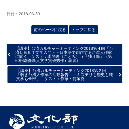
日付：2018-06-30
前のページに戻る
トップに戻る
【講座】台湾カルチャーミーティング2018第４回「台
湾ＬＧＢＴ文学入門－－日本語で創作する台湾人作家
に聞く」ゲスト：李琴峰（ことみ）（『独り舞』（第
60回群像新人文学賞優秀作）著者）
【講座】台湾カルチャーミーティング2018第２回
「若き台湾人作家の活動報告－－ミステリも歴史も純
文学も全部」 ゲスト：作家・何敬堯