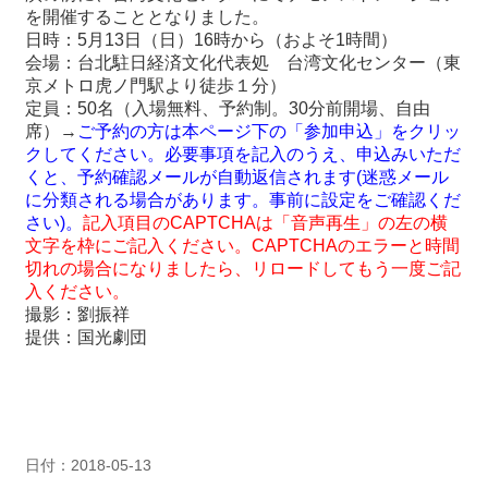
を開催することとなりました。
日時：5月13日（日）16時から（およそ1時間）
最
会場：台北駐日経済文化代表処 台湾文化センター（東
新
京メトロ虎ノ門駅より徒歩１分）
情
定員：50名（入場無料、予約制。
30
分前開場、自由
報
席）→
ご予約の方は本ページ下の「参加申込」をクリッ
と
クしてください。必要事項を記入のうえ、申込みいただ
申
くと、予約確認メールが自動返信されます
(
迷惑メール
込
に分類される場合があります。事前に設定をご確認くだ
さい
)
。
記入項目の
CAPTCHAは
「音声再生」の左の横
過
文字を枠にご記入ください。
CAPTCHAのエラーと時間
去
切れの場合になりましたら、リロードしてもう一度ご記
行
入ください。
事
撮影：劉振祥
提供：国光劇団
台
湾
の
本
日付：2018-05-13