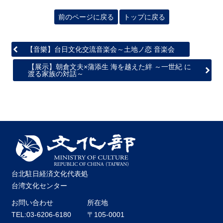
関
連
前のページに戻る
トップに戻る
リ
ン
ク
【音樂】台日文化交流音楽会～土地ノ恋 音楽会
【展示】朝倉文夫×蒲添生 海を越えた絆 ～一世紀 に
渡る家族の対話～
ホ
ー
ム
サ
イ
ト
マ
ッ
プ
台北駐日経済文化代表処
台湾文化センター
お問い合わせ
所在地
TEL:03-6206-6180
〒105-0001