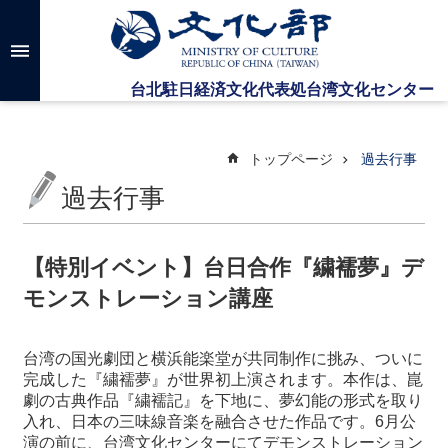
メインのコンテンツブロックにジャンプします
高
度
な
検
索
トップページ
過去行事
過去行事
台
湾
文
【特別イベント】台日合作『繍襦夢』デ
化
モンストレーション講座
セ
ン
タ
台湾の国光劇団と横浜能楽堂が共同制作に挑み、ついに
ー
完成した『繍襦夢』が世界初上演されます。本作は、崑
に
劇の古典作品『繍襦記』を下地に、夢幻能の形式を取り
つ
入れ、日本の三味線音楽を融合させた作品です。6月
公
い
演の前に、台湾文化センターにてデモンストレーション
て