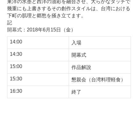
東洋の水墨と西洋の油彩を融合させ、大らかなタッチで
幾重にも上書きするその創作スタイルは、台湾における
最
下町の肌理と郷愁を掻き立てます。
新
記
情
開幕式
：
年
月
日（金）
2018
6
15
報
と
1
4
:
0
0
入場
申
込
14:
3
0
開幕
式
1
5
:
0
0
作品解
說
過
去
15:
3
0
懇親会（台湾料理軽食）
行
事
1
6
:
3
0
終了
台
湾
の
本