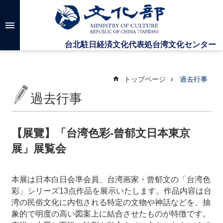
メインのコンテンツブロックにジャンプします
高
度
な
検
索
トップページ
過去行事
過去行事
台
湾
文
【展覽】「台湾色彩-曾郁文日本東京
化
展」展覧会
セ
ン
タ
本展は日本白日会準会員、台湾画家・曾郁文の「台湾色
ー
に
彩」シリーズ
点作品を展示いたします。作品内容は台
13
つ
湾の民俗文化に内包される特定の文物や神話などを、抽
い
象的で明度の高い図案上に結合させたものが特徴です。
て