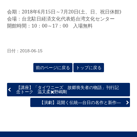
関
連
会期：
2018
年
6
月
15
日～
7
月
20
日
(
土、日、祝日休館
)
リ
会場：台北駐日経済文化代表処台湾文化センター
ン
開館時間：
10
：
00
～
17
：
00
入場無料
ク
ホ
日付：2018-06-15
ー
ム
前のページに戻る
トップに戻る
サ
イ
ト
【講座】「タイワニーズ 故郷喪失者の物語」刊行記
マ
念トーク 温又柔✖️野嶋剛
ッ
【演劇】花開く伝統―台日の名作と新作―
プ