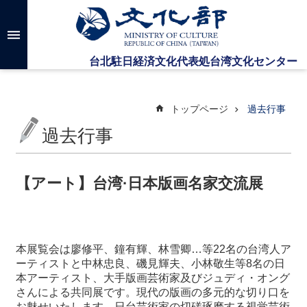
メインのコンテンツブロックにジャンプします
高
度
な
検
索
トップページ
過去行事
過去行事
台
湾
文
【アート】台湾·日本版画名家交流展
化
セ
ン
タ
ー
本展覧会は廖修平、鐘有輝、林雪卿…等22名の台湾人ア
に
ーティストと中林忠良、磯見輝夫、小林敬生等8名の日
つ
本アーティスト、大手版画芸術家及びジュディ・オング
い
さんによる共同展です。現代の版画の多元的な切り口を
て
お魅せいたします。日台芸術家の切磋琢磨する視覚芸術