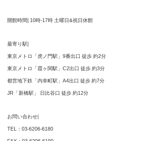
関
連
リ
開館時間| 10時-17時 土曜日&祝日休館
ン
ク
最寄り駅
|
ホ
ー
東京メトロ「虎ノ門駅」9番出口 徒歩 約2分
ム
東京メトロ「霞ヶ関駅」C2出口 徒歩 約3分
サ
イ
都営地下鉄「内幸町駅」A4出口 徒歩 約7分
ト
マ
JR「新橋駅」 日比谷口 徒歩 約12分
ッ
プ
お問い合わせ
|
TEL：03-6206-6180