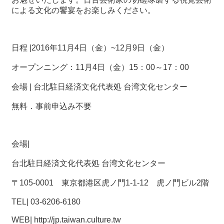
による文化の饗宴をお楽しみください。
最
新
情
日程 |2016年11月4日（金）~12月9日（金）
報
と
オープンニング：11月4日（金）15：00～17：00
申
込
会場 | 台北駐日経済文化代表処 台湾文化センター
無料．事前申込み不要
過
去
行
会場|
事
台北駐日経済文化代表処 台湾文化センター
台
湾
〒105-0001 東京都港区虎ノ門1-1-12 虎ノ門ビル2階
の
本
TEL| 03-6206-6180
WEB| http://jp.taiwan.culture.tw