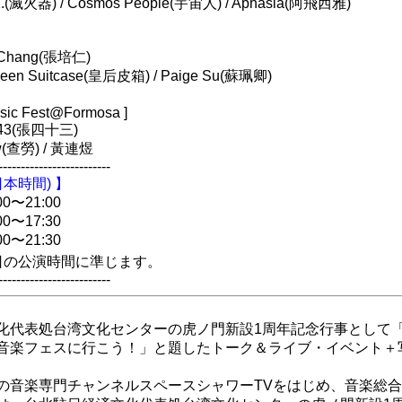
(滅火器) / Cosmos People(宇宙人) / Aphasia(阿飛西雅)
Chang(張培仁)
n Suitcase(皇后皮箱) / Paige Su(蘇珮卿)
usic Fest@Formosa ]
43(張四十三)
(查勞) / 黃連煜
-------------------------
本時間) 】
00〜21:00
00〜17:30
00〜21:30
日の公演時間に準じます。
-------------------------
化代表処台湾文化センターの虎ノ門新設1周年記念行事として
楽フェスに行こう！」と題したトーク＆ライブ・イベント＋写真展を
の音楽専門チャンネルスペースシャワーTVをはじめ、音楽総