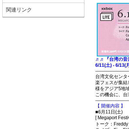
関連リンク
♬♬『台湾の音
6/11(土) - 6/
-----------------------
台湾文化センタ
楽フェスが集結
様をアジア5地
この機会に、台
-----------------------
【 開催内容 】
■6月11日(土)
[ Megaport Festiv
トーク：Freddy 