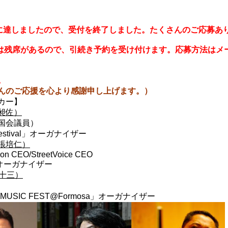
に達しましたので、受付を終了しました。たくさんのご応募あ
日は残席があるので、引続き
予約を受け付けます。
応募方法はメ
。
んのご応援を心より感謝申し上げます。）
カー】
昶佐）
国会議員）
Festival」オーガナイザー
張培仁）
tion CEO/StreetVoice CEO
e」オーガナイザー
十三）
 MUSIC FEST@Formosa」オーガナイザー