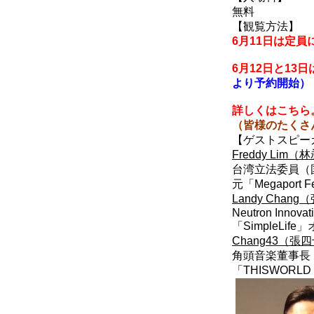
無料
【観覧方法】
6月11日は
定員
6月12日と13
より予約開始）
詳しくは
こちら
（皆様のたくさ
【ゲストスピー
Freddy Lim
（林
台湾立法委員（
元「Megaport 
Landy
Chang
（
Neutron Innova
「SimpleLif
Chang43
（張四
角頭音楽董事長
「THISWORLD