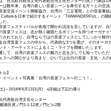
は、台北駐日経済文化代表処台湾文化センターの虎ノ門新設1
ーは数年来、台湾の新しい音楽シーンを牽引する方々との交流
音楽交流イベント開催協力、台湾の「三立電視」との音楽番組
c& Cultureを日本で紹介するイベント「TAIWANDERF
した。
音楽フェスティバルが各地で開かれ活況を呈していますが、台
の音楽フェスは、志が熱く確固たるポリシーを持つオーガナイ
だされており、台湾ならではの音楽フェスとしてしっかり根付
る台湾音楽フェスの中から、代表的な3つを選び、そのオーガ
ンド・アーティストによるミニ・ライブを開催いたします。
通して、台湾の音楽フェスの魅力と志を少しでも知っていただ
ェスへの関心がより高まり、ひいては
台
日の音楽・文化・人の
トル】
・イベント＋写真展「台湾の音楽フェスへ行こう！」
日(土)～2016年6月13日(月) ※詳細は下記の通り
化代表処台湾文化センター
東京都港区虎ノ門1-1-12虎ノ門ビル2階