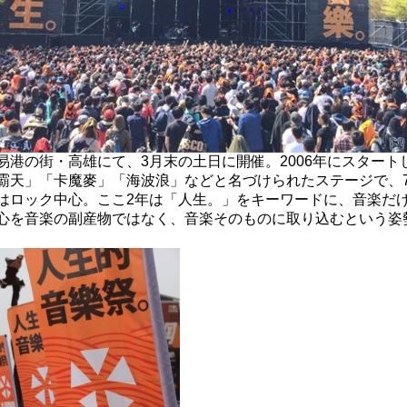
易港の街・高雄にて、3月末の土日に開催。2006年にスター
霸天」「卡魔麥」「海波浪」などと名づけられたステージで、
はロック中心。ここ2年は「人生。」をキーワードに、音楽だ
心を音楽の副産物ではなく、音楽そのものに取り込むという姿