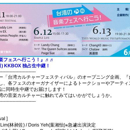
楽フェスへ行こう！』♬♬
13(月) KKBOX 独占生中継！
-------------------------
ー「台湾カルチャーフェスティバル」のオープニング企画、『
し、各フェスのオーガナイザーによるトークショーやアーティス
域に同時生中継でお届けします！
湾の音楽カルチャーに触れてみてはいかがでしょうか。
-------------------------
al ]
Lim(林昶佐) / Doris Yeh(葉湘怡)※急遽出演決定