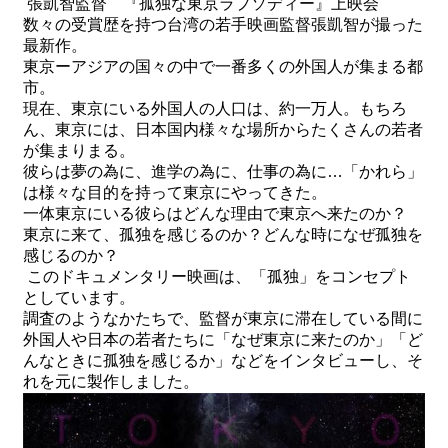
張凱智監督 『孤独な東京ラプソディー』上映会
数々の受賞歴を持つ台湾の若手映画監督張凱智が撮った
最新作。
東京ーアジアの国々の中で一番多くの外国人が集まる都
市。
現在、東京にいる外国人の人口は、約一万人。もちろ
ん、東京には、日本国内様々な場所からたくさんの若者
が集まりまる。
彼らは夢の為に、進学の為に、仕事の為に
…
「かれら」
は様々な目的を持って東京にやってきた。
一体東京にいる彼らはどんな理由で東京へ来たのか？
東京に来て、孤独を感じるのか？どんな時になぜ孤独を
感じるのか？
このドキュメンタリー映画は、「孤独」をコンセプト
としています。
調査のようなかたちで、監督が東京に滞在している間に
外国人や日本の若者たちに「なぜ東京に来たのか」「ど
んなときに孤独を感じるか」などをインタビューし、そ
れを元に製作しました。