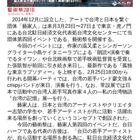
関
連
リ
2014
年
12
月に設立した、アートで台湾と日本を繋ぐ
ン
団体「藝家人」は来月
3
月
23
日〜
27
日まで東京・虎ノ門
ク
にある台北駐日経済文化代表処台湾文化センターにて当
団体第四回イベントである、藝術祭を開催する。
今回のイベントには、作家の温又柔とシンガーソン
ホ
グライター小島ケイタニーラブによる「朗読×演奏で奏
ー
でるタイワン」や台北映画祭で若手映画監督賞を受賞し
ム
た張凱智が前回に引き続き来日し、最新作である『孤独
な東京ラプソディー』を上映する。
2
月
25
日
18:00
から
サ
行われる開幕パーティでは、台湾の若手バンド廖文強＆
イ
crispy
バンドが来日、演奏を行う。なお、常設展では日
ト
本で活動中の台湾人若手写真作家４人の―私の台湾物語
マ
『台湾の記憶』展―を行う。
ッ
藝家人は、日本と台湾のアーティストやクリエイタ
プ
ー志望の学生や、若手アーティストが共に活動・活躍出
来る場所を創っていくというコンセプトで創設された。
今回の藝術祭は、藝家人第四回のイベントだ。台日
ハーフである代表の古後は、「台日の若手アーティスト
が、自ら活動する場所を創る為に、駐日台北経済文化代