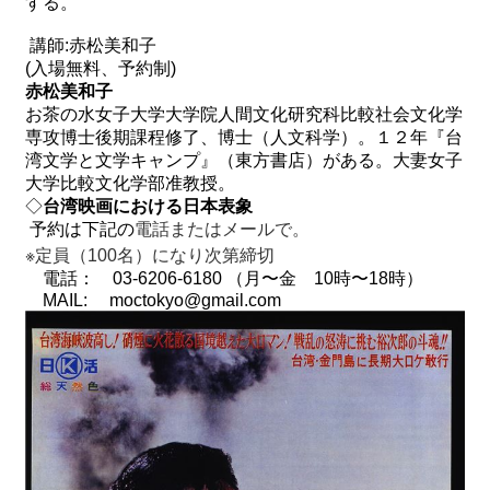
する。
講師:赤松美和子
(
入場無料、予約制)
赤松美和子
お茶の水女子大学大学院人間文化研究科比較社会文化学
専攻博士後期課程修了、博士（人文科学）。１２年『台
湾文学と文学キャンプ』（東方書店）がある。大妻女子
大学比較文化学部准教授。
◇
台湾映画における日本表象
予約は下記の
電話またはメールで。
※定員（
100
名）になり次第締切
電話：
03-6206-6180
（月〜金
10
時〜
18
時）
MAIL:
moctokyo@gmail.com