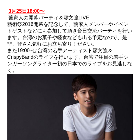
3
月
25
日
18:00
〜
藝家人の開幕パーティ＆廖文強
LIVE
藝術祭
2016
開幕を記念して、藝家人メンバーやイベン
トゲストなどにも参加して頂き台日交流パーティを行い
ます。台湾のお菓子や軽食なども出る予定なので、是
非、皆さん気軽にお立ち寄りください。
また
19:00~
は台湾の若手アーティスト廖文強＆
CrispyBand
のライブを行います。台湾で注目の若手シ
ンガーソングライター初の日本でのライブをお見逃しな
く。