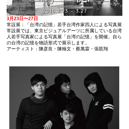
3
月
23
日〜
27
日
常設展：「台湾の記憶」若手台湾作家四人による写真展
常設展では、東京ビジュアルアーツに所属している台湾
人若手写真家による写真展「台湾の記憶」を開催。自ら
の台湾の記憶を物語形式で展示します。
アーティスト：陳彦良・陳翰文・蔡萬霖・張凱翔