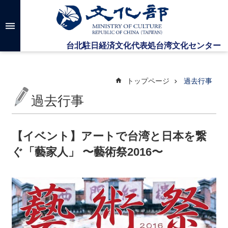
メインのコンテンツブロックにジャンプします
高
度
な
検
索
トップページ
過去行事
過去行事
台
湾
文
【イベント】アートで台湾と日本を繋
化
ぐ「藝家人」 〜藝術祭2016〜
セ
ン
タ
ー
に
つ
い
て