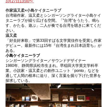
3
月
27
日
13:00
〜
作家温又柔×小島ケイタニーラブ
台湾籍作家、温又柔とシンガーソングライター小島ケイ
タニーラブが繰り広げる空間。「”台湾”をうたう、鳴ら
す、かたる、遊ぶ」二人が奏でる台湾を聴きに来てくだ
さい。
温又柔
「好去好来歌」で第
33
回すばる文学賞佳作を受賞し作家
デビュー。最新作には
15
年『台湾生まれ日本語育ち』が
ある。
小島ケイタニーラブ
シンガーソングライター／サウンドデザイナー
1980
年、静岡県浜松市生まれ。
早稲田大学英文学科卒
業。
小説家・温又柔との創作ユニット「
ponto
」などを
通して人間の根本に迫り、深く言葉を掘り下げた世界を
探求している。