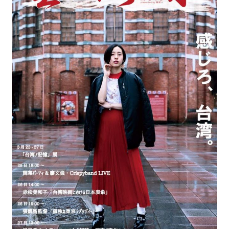
最
新
情
報
と
申
込
過
去
行
事
台
湾
の
本