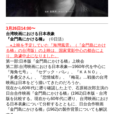
3
月
26
日
14:00
〜
台湾映画における日本表象
『金門島にかける橋』
（
©
日活）
※上映を予定していた『海灣風雲』（『金門島にかけ
る橋』の台湾版）の上映は、国家電影中心の都合によ
り、急遽中止になりました。
第一部
:
日本版『金門島にかける橋』上映会
第二部
:
台湾映画における日本表象—
1960
年代を中心に
『海角七号』、『セデック・バレ』、『ＫＡＮＯ』、
『多桑父さん』、『悲情城市』、『梅花』…戦後の台湾
映画は日本をどう描いてきたのだろうか。
現在から
60
年代に遡り確認した上で、石原裕次郎主演の
日台合作映画『金門島にかける橋』
(1962)
日本版・台湾
版を比較する。
現在から
60
年代に遡り、台湾映画におけ
る日本表象について分析するとともに、日台合作映画
『金門島にかける橋』
(1962)
の製作背景についても解説