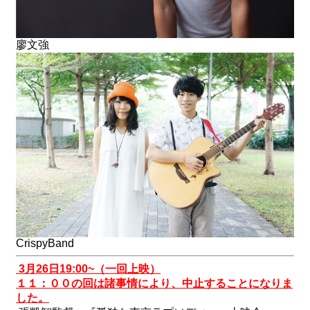
廖文
強
CrispyBand
3
月
26
日
19:00~
（一回上映）
１１：００の回は諸事情により、中止することになりま
した。