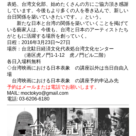
表処、台湾文化部、始めたくさんの方にご協力頂き感謝
しています。今後もより多くの人を巻き込んで、新しい
台日関係を築いていきたいです。」という。
新たな日本と台湾の関係を築いていくことを掲げて
いる藝家人は、今後も、台湾と日本のアーティストたち
がともに活躍する場所を創っていく。
日程：
2016
年
3
月
23
日〜
27
日
場所：台北駐日経済文化代表処台湾文化センター
（港区虎ノ門
1-1-12
虎ノ門ビル二階）
各日入場料無料
◇
台湾映画における日本表象 の講座以外は当日自由入
場
台湾映画における日本表象 の講座
予約申込み先
予約はメールまたは電話でお願いします。
MAIL: moctokyo@gmail.com
電話: 03-6206-6180