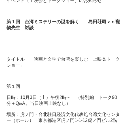
イベント（上映会とトークショー）のお知らせ
最
新
第１回 台湾ミステリーの謎を解く 島田荘司ｖｓ寵
情
物先生 対談
報
と
申
込
タイトル：「映画と文学で台湾を楽しむ 上映＆トーク
過
ショー」
去
行
事
第１回
台
日時：
10
月
3
日（土）午後
2
時～ （特別編 トーク
90
湾
分＋
Q&A
。当日映画上映なし）
の
本
場所：虎ノ門・台北駐日経済文化代表処台湾文化センタ
ー（ホール） 東京都港区虎ノ門
1-1-12
虎ノ門ビル
2
階