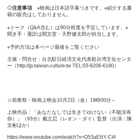
◇注意事項
※映画は日本語字幕つきです。※紹介する書
籍の販売はしておりません。
※トーク（
Q&A
含む）は
90
分程度を予定しています。※
聞き手・通訳は聞文堂・天野健太郎が担当します。
※予約方法は本ページ最後をご覧ください
主催・問合せ：
台北駐日経済文化代表処
台湾文化センタ
ー（
http://jp.taiwan.culture.tw
TEL:03-6206-6180
）
☆前夜祭・映画上映会
10
月
2
日（金）
19
時
00
分～
上映作品：「あなたなしでは生きてゆけない（不能没有
你）」（
93
分）戴立忍（レオン・ダイ）監督（出演：陳
文彬ほか）
https://www.youtube.com/watch?v=Q53aENY-CI4