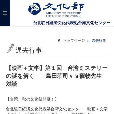
メインのコンテンツブロックにジャンプします
高
度
な
検
索
トップページ
過去行事
過去行事
台
湾
文
【映画＋文学】第１回 台湾ミステリー
化
の謎を解く 島田荘司ｖｓ寵物先生
セ
ン
対談
タ
ー
に
【台湾、秋の文化祭開幕！】
つ
い
台北駐日経済文化代表処台湾文化センター
映画＋文学
て