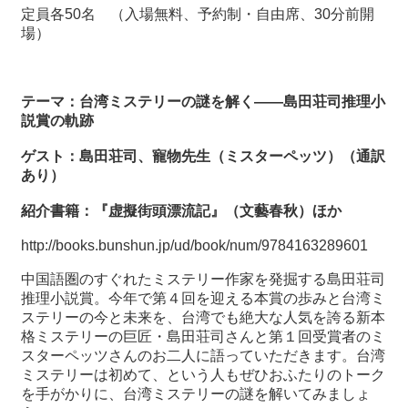
関
定員各
50
名 （入場無料、予約制・自由席、
30
分前開
連
場）
リ
ン
ク
テーマ：台湾ミステリーの謎を解く――島田荘司推理小
説賞の軌跡
ホ
ゲスト：島田荘司、寵物先生（ミスターペッツ）（通訳
ー
あり）
ム
紹介書籍：『虚擬街頭漂流記』（文藝春秋）ほか
サ
イ
http://books.bunshun.jp/ud/book/num/9784163289601
ト
マ
中国語圏のすぐれたミステリー作家を発掘する島田荘司
ッ
推理小説賞。今年で第４回を迎える本賞の歩みと台湾ミ
プ
ステリーの今と未来を、台湾でも絶大な人気を誇る新本
格ミステリーの巨匠・島田荘司さんと第１回受賞者のミ
スターペッツさんのお二人に語っていただきます。台湾
ミステリーは初めて、という人もぜひおふたりのトーク
を手がかりに、台湾ミステリーの謎を解いてみましょ