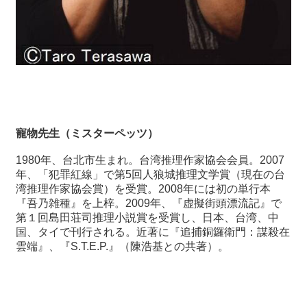
寵物先生（ミスターペッツ）
1980
年、台北市生まれ。台湾推理作家協会会員。
2007
年、「犯罪紅線」で第
5
回人狼城推理文学賞（現在の台
湾推理作家協会賞）を受賞。
2008
年には初の単行本
『吾乃雑種』を上梓。
2009
年、『
虚擬街頭漂流記
』で
第１回島田荘司推理小説賞を受賞し、日本、台湾、中
国、タイで刊行される。近著に『追捕銅鑼衛門：謀殺在
雲端』、『
S.T.E.P.
』（陳浩基との共著）。