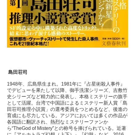
島田荘司
1948
年、広島県生まれ。
1981
年に『占星術殺人事件』
でデビューを果たして以降、御手洗潔シリーズ、吉敷竹
史シリーズなど精力的に発表し、本格ミステリーの旗手
として活躍。台湾で中国語によるミステリー新人賞「島
田荘司推理小説賞」の選考委員をつとめるなど、後進の
育成にも尽力している。アジアにおいては多くの作品が
各国語に翻訳され、熱烈なミステリーファンか
ら“
TheGod of Mistery
”との称号を捧げられている。近著
に『アルカトラズ幻想（上下）』『幻肢』など。
2016