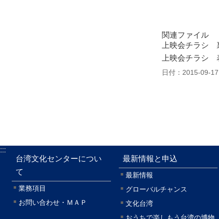
関連ファイル
上映会チラシ 
上映会チラシ 
日付：2015-09-17
:::
台湾文化センターについ
最新情報と申込
て
最新情報
業務項目
グローバルチャンス
お問い合わせ・ＭＡＰ
文化台湾
おうちで楽しもう台湾の博物