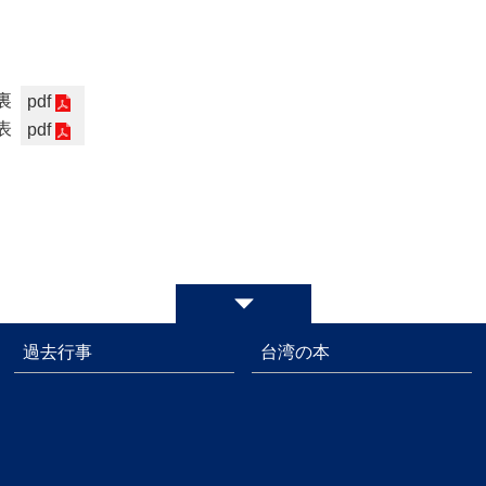
裏
pdf
表
pdf
過去行事
台湾の本