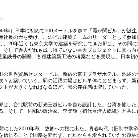
：
和43年）日本に初めて100メートルを超す「霞が関ビル」が誕生
産社長の命を受け、このビル建築チームのリーダーとして参加
し、20年近くも東京大学で建築を研究してきた郭は、その間
。そして過去だれも成し得ていない巨大プロジェクトに真っ向
重量鉄骨の開発、各種建築新工法の考案などを実現し、日本初
の世界貿易センタービル、新宿の京王プラザホテル、池袋のサ
次々と築いていく。郭の活躍の場はビル単体にとどまらず、新
クトが大きくなればなるほど、郭の存在感は増していった。
は、台北駅前の新光三越ビルを自ら設計した。台湾を旅した
る。そして、同郷の政治家、李登輝（初代台湾人総統）と共に
前にした2010年秋、故郷への旅に出た。青春時代（旧制中学
を信じることで国籍を問わず、だれからも愛されていた郭茂林