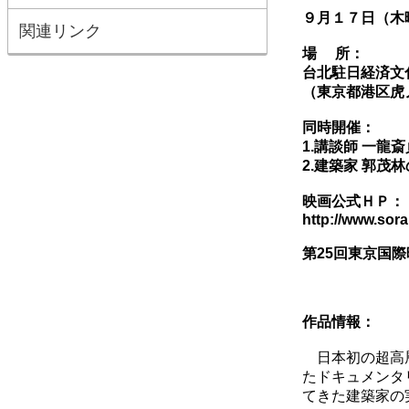
９月１７日（木
関連リンク
場 所：
台北駐日経済文
（
東京都港区虎
同時開催
：
1.
講談師 一龍
2.
建築家 郭茂
映画公式ＨＰ
http://www.sor
第25回東京国
作品情報：
日本初の超高層
たドキュメンタ
てきた建築家の