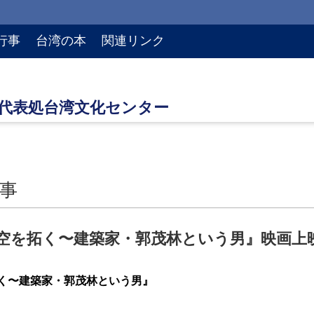
行事
台湾の本
関連リンク
事
空を拓く〜建築家・郭茂林という男』映画上
く〜建築家・郭茂林という男』