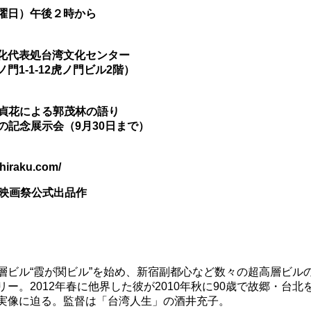
曜日）午後２時から
化代表処台湾文化センター
ノ門
1-1-12
虎ノ門ビル
2
階
）
斎貞花による郭茂林の語り
林の記念展示会（
9
月
30
日まで）
：
ahiraku.com/
際映画祭公式出品作
ビル“霞が関ビル”を始め、新宿副都心など数々の超高層ビル
リー。2012年春に他界した彼が2010年秋に90歳で故郷・
実像に迫る。監督は「台湾人生」の酒井充子。