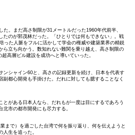
した。まだ高さ制限が31メートルだった1960年代前半、
したのが郭茂林だった。「ひとりでは何もできない」。戦
に培った人脈をフルに活かして学会の権威や建築業界の精鋭
から立ち向かう。数知れない難関を乗り越え、高さ制限の
の超高層ビル建設を成功へと導いていった。
ンシャイン60と、高さの記録更新を続け、日本を代表す
宿副都心開発も手掛けた。だれに対しても臆することなく
ことがある日本人なら、だれもが一度は目にするであろう
台北市の都市開発にも尽力する。
卒業まで）を過ごした台湾で何を振り返り、何を伝えようと
の人生を追った。