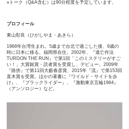
※トーク（
Q&A
含む）は
90
分程度を予定しています。
プロフィール
東山彰良（ひがしやま・あきら）
1968
年台湾生まれ。
5
歳まで台北で過ごした後、
9
歳の
時に日本に移る。福岡県在住。
2002
年、『逃亡作法
TURDON THE RUN
』で第
1
回「このミステリーがすご
い！」大賞銀賞・読者賞を受賞し、デビュー。
2009
年
『路傍』で第
11
回大藪春彦賞、
2015
年『流』で第
153
回
直木賞を受賞。ほかの著書に『ワイルド・サイドを歩
け』、『ブラックライダー』、『激動東京五輪
1964
』
（アンソロジー）など。