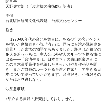
聞き手：
関
天野健太郎（『歩道橋の魔術師』訳者）
連
リ
主催：
ン
台北駐日経済文化代表処 台湾文化センター
ク
趣旨：
ホ
1970-80
年代の台北を舞台に、ある少年の恋とケンカ
ー
を描いた痛快青春小説『流』は、同時に台湾の戦後史を
ム
背景とした家族の物語でもありました。殺された祖父の
犯人を追ううちに、主人公は外省人のルーツを探る旅に
サ
出る――「台湾生まれ、日本育ち」の東山彰良さんに、
イ
この直木賞受賞作を執筆したきっかけや創作秘話を聞
ト
き、またご自身のルーツたる台湾と作家として生きる日
マ
本について語っていただきます。台湾好き、小説好きの
ッ
かたはお見逃しなく。
プ
◇注意事項
※紹介する書籍の販売はしておりません。