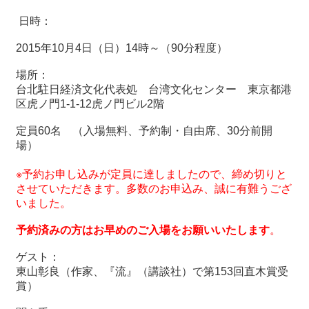
日時：
最
新
2015年10月4日（日）14時～（90分程度）
情
場所：
報
台北駐日経済文化代表処 台湾文化センター 東京都港
と
区虎ノ門
1-1-12
虎ノ門ビル
2
階
申
込
定員
60
名 （入場無料、予約制・自由席、
30
分前開
場）
過
去
※予約お申し込みが定員に達しましたので、締め切りと
行
させていただきます。多数のお申込み、誠に有難うござ
事
いました。
予約済みの方はお早めのご入場をお願いいたします
。
台
湾
ゲスト：
の
東山彰良（作家、『流』（講談社）で第
153
回直木賞受
本
賞）