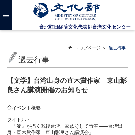
メインのコンテンツブロックにジャンプします
高
度
な
検
索
トップページ
過去行事
過去行事
台
湾
文
【文学】台湾出身の直木賞作家 東山彰
化
良さん講演開催のお知らせ
セ
ン
タ
◇イベント概要
ー
に
タイトル：
つ
「『流』が描く戦後台湾、家族そして青春――台湾出
い
身・直木賞作家 東山彰良さん講演会」
て