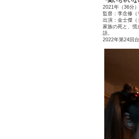
『聞いちゃいな
2021年（36分
監督：李念修（
出演：金士傑（
家族の死と、慌
語。
2022年第24