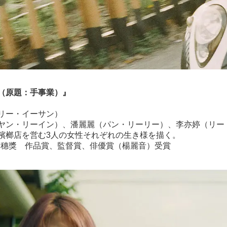
（原題：手事業）』
）
リー・イーサン）
ヤン・リーイン）、潘麗麗（パン・リーリー）、李亦婷（リー
檳榔店を営む3人の女性それぞれの生き様を描く。
3回金穗獎 作品賞、監督賞、俳優賞（楊麗音）受賞