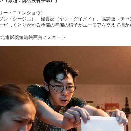
い（原題：講話沒有在聽）』
）
リー・ニエンショウ）
ジン・シージエ）、楊貴媚（ヤン・グイメイ）、張詩盈（チャ
ただしくとりかかる葬儀の準備の様子がユーモアを交えて描か
回台北電影獎短編映画賞ノミネート