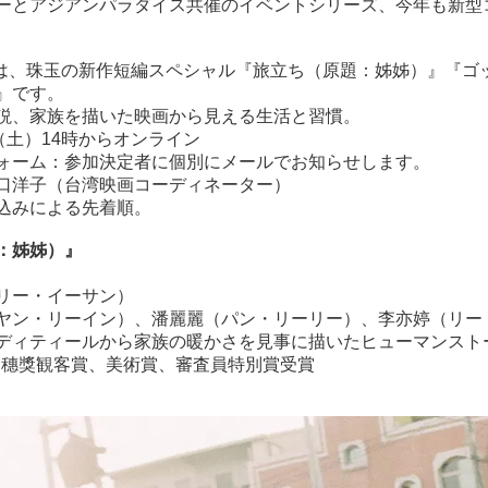
ーとアジアンパラダイス共催のイベントシリーズ、今年も新型
5回は、珠玉の新作短編スペシャル『旅立ち（原題：姊姊）』『ゴ
』です。
説、家族を描いた映画から見える生活と習慣。
（土）14時からオンライン
ォーム：参加決定者に個別にメールでお知らせします。
口洋子（台湾映画コーディネーター）
込みによる先着順。
：姊姊）』
）
リー・イーサン）
ヤン・リーイン）、潘麗麗（パン・リーリー）、李亦婷（リー
ディティールから家族の暖かさを見事に描いたヒューマンスト
回金穗獎観客賞、美術賞、審査員特別賞受賞