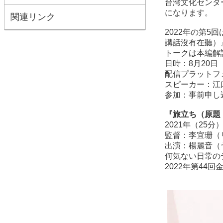
台湾文化センタ
になります。
関連リンク
2022年の第
講話沒有在聽）
トークは本編解
日時：8月20日
配信プラットフ
スピーカー：江
参加：事前申し
『旅立ち（原題
2021年（25分
監督：李宜珊（
出演：楊麗音（
何気ない日常の
2022年第44