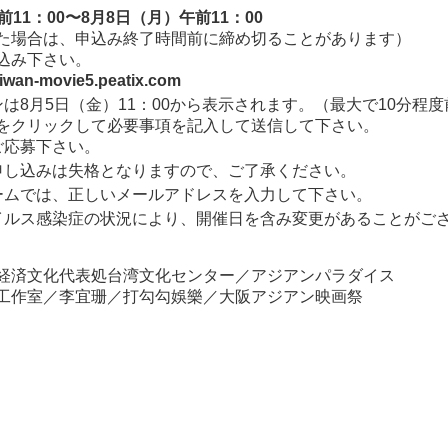
前11：00〜8月8日（月）午前11：00
た場合は、申込み終了時間前に締め切ることがあります）
込み下さい。
taiwan-movie5.peatix.com
ンは8月5日（金）11：00から表示されます。（最大で10分程
をクリックして必要事項を記入して送信して下さい。
ご応募下さい。
申し込みは失格となりますので、ご了承ください。
ームでは、正しいメールアドレスを入力して下さい。
イルス感染症の状況により、開催日を含み変更があることがご
経済文化代表処台湾文化センター／アジアンパラダイス
工作室／李宜珊／打勾勾娛樂／大阪アジアン映画祭