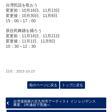
台湾民謡を歌おう
変更前：10月16日、11月13日
最
変更後：10月30日、11月8日
新
15：00～17：00
情
報
原住民舞踊を踊ろう
と
変更前：11月14日、11月21日
申
変更後：11月1日、11月9日
込
10：30～12：30
過
去
行
日付：2023-10-23
事
前のページに戻る
トップに戻る
台
湾
の
本
台湾漫画家の北九州市アーティスト イン レジデンス
事業、2年連続で実施へ