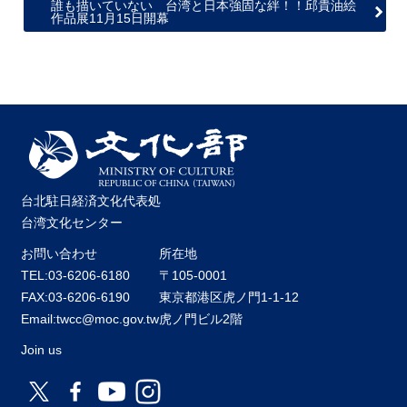
誰も描いていない 台湾と日本強固な絆！！邱貴油絵
関
作品展11月15日開幕
連
リ
ン
ク
ホ
ー
ム
台北駐日経済文化代表処
サ
台湾文化センター
イ
ト
お問い合わせ
所在地
マ
TEL:03-6206-6180
〒105-0001
ッ
FAX:03-6206-6190
東京都港区虎ノ門1-1-12
プ
Email:twcc@moc.gov.tw
虎ノ門ビル2階
Join us