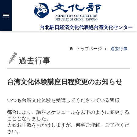
メインのコンテンツブロックにジャンプします
高
度
な
検
索
トップページ
過去行事
過去行事
台
湾
文
台湾文化体験講座日程変更のお知らせ
化
セ
ン
いつも台湾文化体験を受講してくださっている皆様
タ
ー
都合により、講座スケジュールを以下のように変更する
に
こととなりました。
つ
大変お手数をおかけしますが、何卒ご理解、ご了承くだ
い
さい。
て