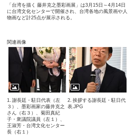
「台湾を描く 藤井克之墨彩画展」は3月15日～4月14日
に台湾文化センターで開催され、台湾各地の風景画や人
物画など計25点が展示される。
関連画像
1. 謝長廷・駐日代表（左
2. 挨拶する謝長廷・駐日代
３）、墨彩画家の藤井克之
表.JPG
さん（右３）、菊田真紀
子・衆議院議員（左１）、
王淑芳・台湾文化センター
長（右１）