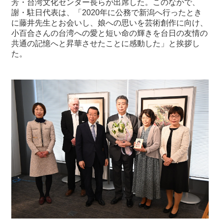
芳・台湾文化センター長らが出席した。このなかで、
謝・駐日代表は、「2020年に公務で新潟へ行ったとき
に藤井先生とお会いし、娘への思いを芸術創作に向け、
最
小百合さんの台湾への愛と短い命の輝きを台日の友情の
新
共通の記憶へと昇華させたことに感動した」と挨拶し
情
た。
報
と
申
込
過
去
行
事
台
湾
の
本