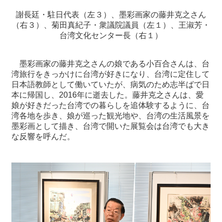
関
連
謝長廷・駐日代表（左３）、墨彩画家の藤井克之さん
リ
（右３）、菊田真紀子・衆議院議員（左１）、王淑芳・
ン
台湾文化センター長（右１）
ク
墨彩画家の藤井克之さんの娘である小百合さんは、台
湾旅行をきっかけに台湾が好きになり、台湾に定住して
ホ
日本語教師として働いていたが、病気のため志半ばで日
ー
本に帰国し、2016年に逝去した。藤井克之さんは、愛
ム
娘が好きだった台湾での暮らしを追体験するように、台
サ
湾各地を歩き、娘が巡った観光地や、台湾の生活風景を
イ
墨彩画として描き、台湾で開いた展覧会は台湾でも大き
ト
な反響を呼んだ。
マ
ッ
プ