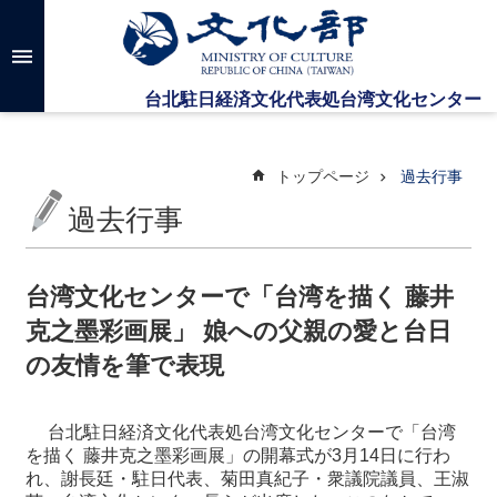
メインのコンテンツブロックにジャンプします
高
度
な
検
索
トップページ
過去行事
過去行事
台
湾
文
台湾文化センターで「台湾を描く 藤井
化
克之墨彩画展」 娘への父親の愛と台日
セ
ン
の友情を筆で表現
タ
ー
に
台北駐日経済文化代表処台湾文化センターで「台湾
つ
を描く 藤井克之墨彩画展」の開幕式が3月14日に行わ
い
れ、謝長廷・駐日代表、菊田真紀子・衆議院議員、王淑
て