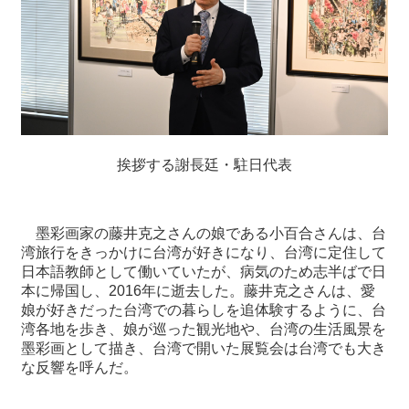
挨拶する謝長廷・駐日代表
墨彩画家の藤井克之さんの娘である小百合さんは、台
湾旅行をきっかけに台湾が好きになり、台湾に定住して
日本語教師として働いていたが、病気のため志半ばで日
本に帰国し、2016年に逝去した。藤井克之さんは、愛
娘が好きだった台湾での暮らしを追体験するように、台
湾各地を歩き、娘が巡った観光地や、台湾の生活風景を
墨彩画として描き、台湾で開いた展覧会は台湾でも大き
な反響を呼んだ。