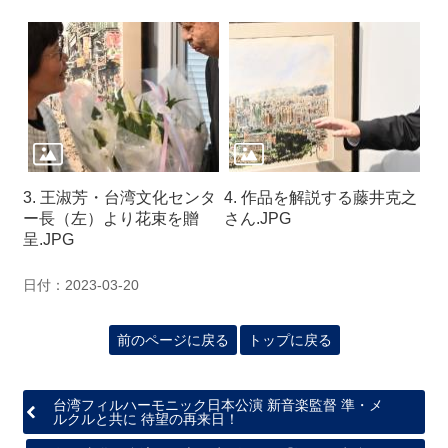
3. 王淑芳・台湾文化センタ
4. 作品を解説する藤井克之
ー長（左）より花束を贈
さん.JPG
呈.JPG
日付：2023-03-20
前のページに戻る
トップに戻る
台湾フィルハーモニック日本公演 新音楽監督 準・メ
ルクルと共に 待望の再来日！