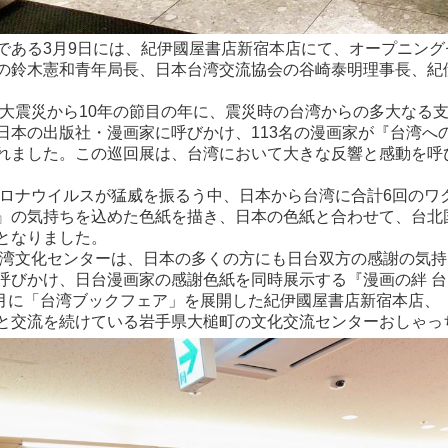
である3月9日には、紀伊國屋書店新宿本店にて、オープニン
の鈴木憲和青年局長、日本台湾交流協会の谷崎泰明理事長、紀
日本大震災から10年の節目の年に、震災時の台湾からの多大な
日本の出版社・漫画家に呼びかけ、113名の漫画家が『台湾へ
れました。この巡回展は、台湾において大きな反響と感動を呼
型コロナウイルスが猛威を振るう中、日本から台湾に合計6回のワ
』の気持ちを込めた色紙を描き、日本の色紙と合わせて、台北
となりました。
、台湾文化センターは、日本の多くの方にも日台双方の感謝の気
呼びかけ、日台漫画家の感謝色紙を同時展示する『漫画の絆 
年9月に「台湾ブックフェア」を展開した紀伊國屋書店新宿本店
と交流を続けている岩手県大槌町の文化交流センターおしゃっ