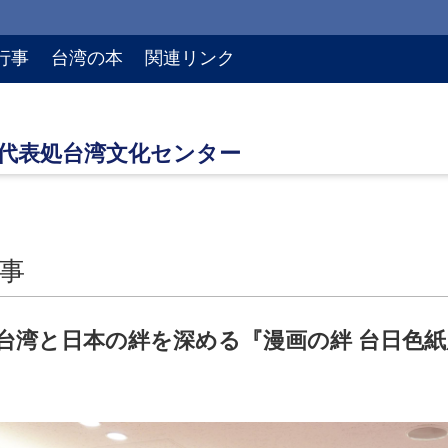
行事
台湾の本
関連リンク
事
台湾と日本の絆を深める『漫画の絆 台日色紙展