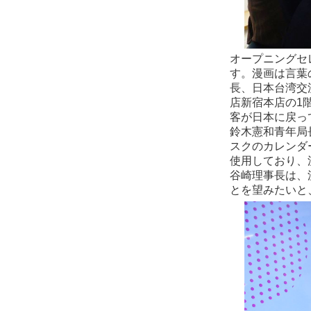
オープニングセ
す。漫画は言葉
長、日本台湾交
店新宿本店の1
客が日本に戻っ
鈴木憲和青年局
スクのカレンダ
使用しており、
谷崎理事長は、
とを望みたいと