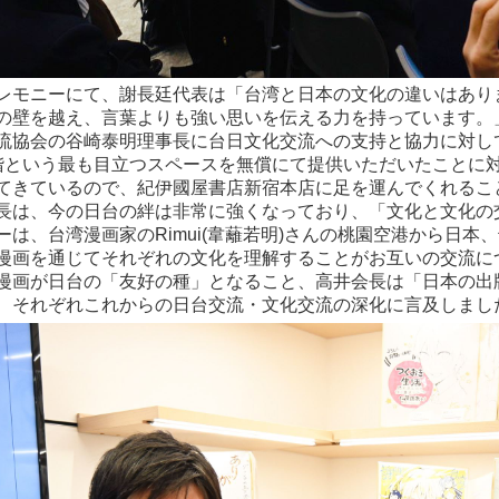
レモニーにて、謝長廷代表は「台湾と日本の文化の違いはあり
の壁を越え、言葉よりも強い思いを伝える力を持っています。
流協会の谷崎泰明理事長に台日文化交流への支持と協力に対し
階という最も目立つスペースを無償にて提供いただいたことに
てきているので、紀伊國屋書店新宿本店に足を運んでくれるこ
長は、今の日台の絆は非常に強くなっており、「文化と文化の
ーは、台湾漫画家のRimui(韋蘺若明)さんの桃園空港から日
漫画を通じてそれぞれの文化を理解することがお互いの交流に
漫画が日台の「友好の種」となること、高井会長は「日本の出
、それぞれこれからの日台交流・文化交流の深化に言及しまし