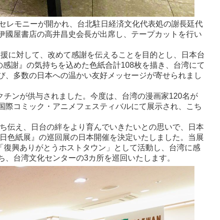
グセレモニーが開かれ、台北駐日経済文化代表処の謝長廷代
伊國屋書店の高井昌史会長が出席し、テープカットを行い
る支援に対して、改めて感謝を伝えることを目的とし、日本台
の感謝』の気持ちを込めた色紙合計108枚を描き、台湾にて
び、多数の日本への温かい友好メッセージが寄せられまし
クチンが供与されました。今度は、台湾の漫画家120名が
国際コミック・アニメフェスティバルにて展示され、こち
持ち伝え、日台の絆をより育んでいきたいとの思いで、日本
台日色紙展』の巡回展の日本開催を決定いたしました。当展
、「復興ありがとうホストタウン」として活動し、台湾に感
ち、台湾文化センターの3カ所を巡回いたします。