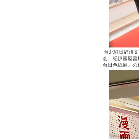
台北駐日経済文
会、紀伊國屋書
台日色紙展』の