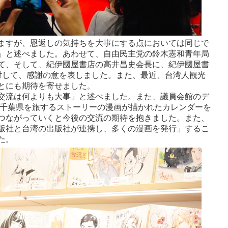
ますが、恩返しの気持ちを大事にする点においては同じで
」と述べました。あわせて、自由民主党の鈴木憲和青年局
て、そして、紀伊國屋書店の高井昌史会長に、紀伊國屋書
対して、感謝の意を表しました。また、最近、台湾人観光
とにも期待を寄せました
。
交流は何よりも大事」と述べました。また、議員会館のデ
本、千葉県を旅するストーリーの漫画が描かれたカレンダーを
つながっていくと今後の交流の期待を抱きました。また、
版社と台湾の出版社が連携し、多くの漫画を発行」するこ
た。