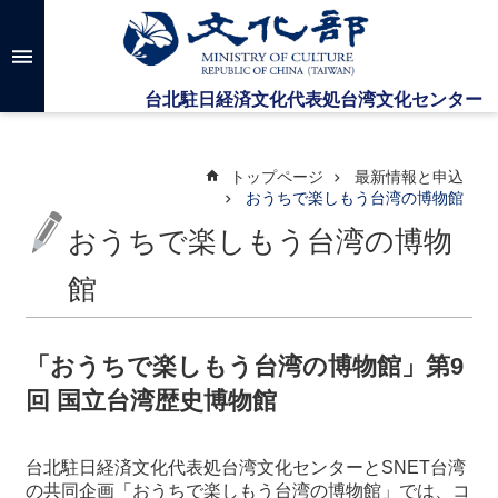
メインのコンテンツブロックにジャンプします
高
度
な
検
索
トップページ
最新情報と申込
おうちで楽しもう台湾の博物館
おうちで楽しもう台湾の博物
台
湾
文
館
化
セ
ン
「おうちで楽しもう台湾の博物館」第9
タ
回 国立台湾歴史博物館
ー
に
つ
台北駐日経済文化代表処台湾文化センターとSNET台湾
い
の共同企画「おうちで楽しもう台湾の博物館」では、コ
て