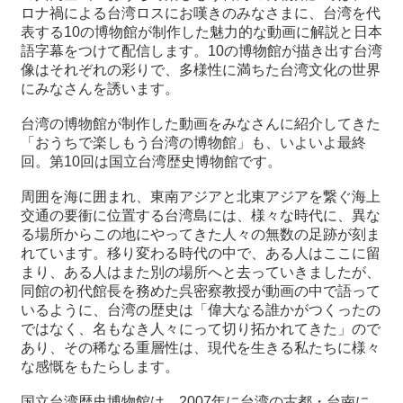
ロナ禍による台湾ロスにお嘆きのみなさまに、台湾を代
表する10の博物館が制作した魅力的な動画に解説と日本
最
語字幕をつけて配信します。10の博物館が描き出す台湾
新
像はそれぞれの彩りで、多様性に満ちた台湾文化の世界
情
にみなさんを誘います。
報
と
台湾の博物館が制作した動画をみなさんに紹介してきた
申
「おうちで楽しもう台湾の博物館」も、いよいよ最終
込
回。第10回は国立台湾歴史博物館です。
周囲を海に囲まれ、東南アジアと北東アジアを繋ぐ海上
過
交通の要衝に位置する台湾島には、様々な時代に、異な
去
る場所からこの地にやってきた人々の無数の足跡が刻ま
行
れています。移り変わる時代の中で、ある人はここに留
事
まり、ある人はまた別の場所へと去っていきましたが、
同館の初代館長を務めた呉密察教授が動画の中で語って
台
いるように、台湾の歴史は「偉大なる誰かがつくったの
湾
ではなく、名もなき人々にって切り拓かれてきた」ので
の
あり、その稀なる重層性は、現代を生きる私たちに様々
本
な感慨をもたらします。
国立台湾歴史博物館は、2007年に台湾の古都・台南に