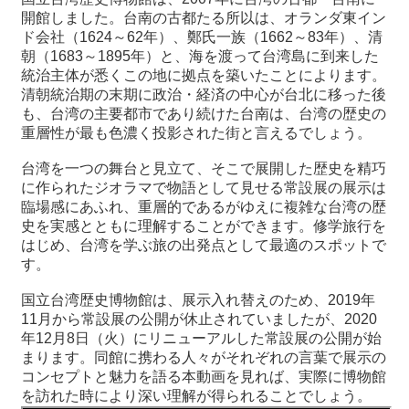
関
開館しました。台南の古都たる所以は、オランダ東イン
連
ド会社（1624～62年）、鄭氏一族（1662～83年）、清
リ
朝（1683～1895年）と、海を渡って台湾島に到来した
ン
統治主体が悉くこの地に拠点を築いたことによります。
ク
清朝統治期の末期に政治・経済の中心が台北に移った後
も、台湾の主要都市であり続けた台南は、台湾の歴史の
重層性が最も色濃く投影された街と言えるでしょう。
ホ
ー
台湾を一つの舞台と見立て、そこで展開した歴史を精巧
ム
に作られたジオラマで物語として見せる常設展の展示は
臨場感にあふれ、重層的であるがゆえに複雑な台湾の歴
サ
史を実感とともに理解することができます。修学旅行を
イ
はじめ、台湾を学ぶ旅の出発点として最適のスポットで
ト
す。
マ
ッ
国立台湾歴史博物館は、展示入れ替えのため、2019年
プ
11月から常設展の公開が休止されていましたが、2020
年12月8日（火）にリニューアルした常設展の公開が始
まります。同館に携わる人々がそれぞれの言葉で展示の
コンセプトと魅力を語る本動画を見れば、実際に博物館
を訪れた時により深い理解が得られることでしょう。