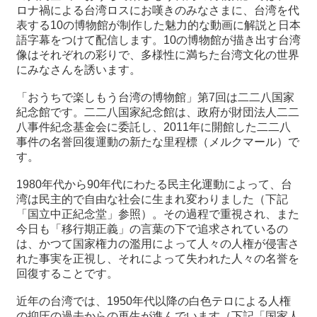
ロナ禍による台湾ロスにお嘆きのみなさまに、台湾を代
表する10の博物館が制作した魅力的な動画に解説と日本
最
語字幕をつけて配信します。10の博物館が描き出す台湾
新
像はそれぞれの彩りで、多様性に満ちた台湾文化の世界
情
にみなさんを誘います。
報
と
「おうちで楽しもう台湾の博物館」第7回は二二八国家
申
紀念館です。二二八国家紀念館は、政府が財団法人二二
込
八事件紀念基金会に委託し、2011年に開館した二二八
事件の名誉回復運動の新たな里程標（メルクマール）で
す。
過
去
1980年代から90年代にわたる民主化運動によって、台
行
湾は民主的で自由な社会に生まれ変わりました（下記
事
「国立中正紀念堂」参照）。その過程で重視され、また
今日も「移行期正義」の言葉の下で追求されているの
台
は、かつて国家権力の濫用によって人々の人権が侵害さ
湾
れた事実を正視し、それによって失われた人々の名誉を
の
回復することです。
本
近年の台湾では、1950年代以降の白色テロによる人権
の抑圧の過去からの再生が進んでいます（下記「国家人