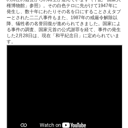
関
権博物館」参照）。その白色テロに先がけて1947年に
連
発生し、数十年にわたりその名を口にすることさえタブ
リ
ーとされた二二八事件もまた、1987年の戒厳令解除以
ン
降、犠牲者の名誉回復が進められてきました。国家によ
ク
る事件の調査、国家元首の公式謝罪を経て、事件の発生
した2月28日は、現在「和平紀念日」に定められていま
す。
ホ
ー
ム
サ
イ
ト
マ
ッ
プ