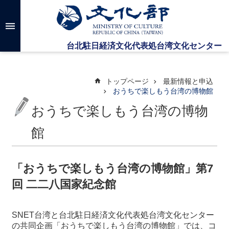
メインのコンテンツブロックにジャンプします
高
度
な
検
索
トップページ
最新情報と申込
おうちで楽しもう台湾の博物館
おうちで楽しもう台湾の博物
台
湾
文
館
化
セ
ン
「おうちで楽しもう台湾の博物館」第7
タ
回 二二八国家紀念館
ー
に
つ
SNET台湾と台北駐日経済文化代表処台湾文化センター
い
の共同企画「おうちで楽しもう台湾の博物館」では、コ
て