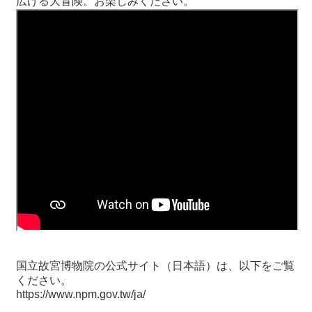
広げる大冒険。お楽しみください。
関
連
リ
ン
ク
ホ
ー
ム
サ
イ
ト
マ
ッ
プ
国立故宮博物院の公式サイト（日本語）は、以下をご覧
ください。
https://www.npm.gov.tw/ja/