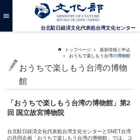
メインのコンテンツブロックにジャンプします
高
度
な
検
索
トップページ
最新情報と申込
おうちで楽しもう台湾の博物館
おうちで楽しもう台湾の博物
台
湾
文
館
化
セ
ン
「おうちで楽しもう台湾の博物館」第2
タ
回 国立故宮博物院
ー
に
つ
台北駐日経済文化代表処台湾文化センターとSNET台湾
い
の共同企画「おうちで楽しもう台湾の博物館」では、コ
て