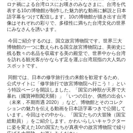
ロナ禍による台湾ロスにお嘆きのみなさまに、台湾を代
表する10の博物館が制作した魅力的な動画に解説と日本
最
語字幕をつけて配信します。10の博物館が描き出す台湾
新
像はそれぞれの彩りで、多様性に満ちた台湾文化の世界
情
にみなさんを誘います。
報
と
今回ご紹介するのは、国立故宮博物院です。世界三大
申
博物館の一つに数えられる国立故宮博物院は、美術史に
込
残る数々の名品を収蔵する美の殿堂で、世界中から台湾
を訪れる観光客がかならず足を運ぶ台湾屈指の大人気の
スポットです。
過
去
同館では、日本の修学旅行生の来館を歓迎するため、
行
公式サイトに「修学旅行で故宮博物院へ行こう！」とい
事
う特設ページを開設しました。「国宝の神獣が天界で大
暴れ（國寶神獸闖天關）」「いつの日か、偶然の出会い
台
（未來，不期而遇 2020）」など、博物館とそのコレク
湾
ションの魅力を伝える動画を日本語字幕つきで公開して
の
います。今回はその中から、「国宝たちの大冒険（国宝
本
総動員）」をご紹介します。かわいらしいキャラクター
に姿を変えた10の国宝たちが真夜中の故宮博物院で繰り