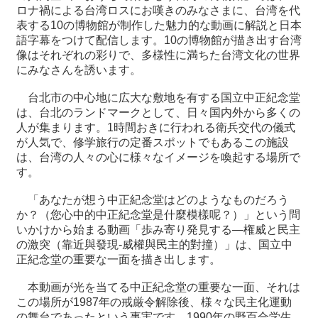
ロナ禍による台湾ロスにお嘆きのみなさまに、台湾を代
表する10の博物館が制作した魅力的な動画に解説と日本
最
語字幕をつけて配信します。10の博物館が描き出す台湾
新
像はそれぞれの彩りで、多様性に満ちた台湾文化の世界
情
にみなさんを誘います。
報
と
台北市の中心地に広大な敷地を有する国立中正紀念堂
申
は、台北のランドマークとして、日々国内外から多くの
込
人が集まります。1時間おきに行われる衛兵交代の儀式
が人気で、修学旅行の定番スポットでもあるこの施設
は、台湾の人々の心に様々なイメージを喚起する場所で
過
す。
去
行
「あなたが想う中正紀念堂はどのようなものだろう
事
か？（您心中的中正紀念堂是什麼模樣呢？）」という問
いかけから始まる動画「歩み寄り発見する―権威と民主
台
の激突（靠近與發現-威權與民主的對撞）」は、国立中
湾
正紀念堂の重要な一面を描き出します。
の
本
本動画が光を当てる中正紀念堂の重要な一面、それは
この場所が1987年の戒厳令解除後、様々な民主化運動
の舞台であったという事実です。1990年の野百合学生