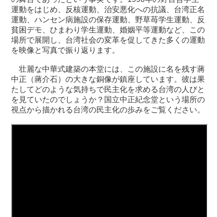
関
運動をはじめ、反核運動、治安悪化への抗議、台湾正名
連
運動、ハンセン病施設の保存運動、野草苺学生運動、反
リ
貧困デモ、ひまわり学生運動、婚姻平等運動など、この
ン
場所で展開し、台湾社会の変革を促してきた多くの運動
ク
を映像と写真で振り返ります。
壮麗な中華式建築の本堂には、この施設に名を残す蔣
ホ
中正（蔣介石）の大きな銅像が鎮座しています。彼は果
ー
たしてどのような気持ちで民主化を求める台湾の人びと
ム
を見ていたのでしょうか？国立中正紀念堂という場所の
視点から描かれる台湾の民主化の歩みをご覧ください。
サ
イ
ト
マ
ッ
プ