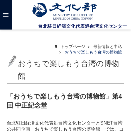
メインのコンテンツブロックにジャンプします
高
度
な
検
索
トップページ
最新情報と申込
おうちで楽しもう台湾の博物館
おうちで楽しもう台湾の博物
台
湾
文
館
化
セ
ン
「おうちで楽しもう台湾の博物館」第4
タ
回 中正紀念堂
ー
に
つ
台北駐日経済文化代表処台湾文化センターとSNET台湾
い
の共同企画「おうちで楽しもう台湾の博物館」では、コ
て