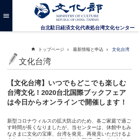
メインのコンテンツブロックにジャンプします
高
度
な
検
索
トップページ
最新情報と申込
文化台湾
文化台湾
台
湾
文
【文化台湾】いつでもどこでも楽しむ
化
台湾文化！2020台北国際ブックフェア
セ
ン
は今日からオンラインで開催します！
タ
ー
に
新型コロナウィルスの拡大防止のため、各ご家庭で過ご
つ
す時間が長くなりましたが、当センターは、休館中もみ
い
なさまに文化の宝庫、台湾を発見、再発見いただけるよ
て