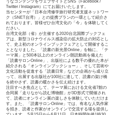
うなコンテンツをウェブサイトとSNS（Facebook /
Twitter / Instagram）にてお届けいたします。
当センターが「日本台湾修学旅行研究者支援ネットワー
最
ク（SNET台湾）」との提携プランの一環として紹介さ
新
れております。皆様ぜひ台湾文化の「今」を体験してく
情
ださい。
報
台湾文化部（省）が主催する2020台北国際ブックフェ
と
アは、新型コロナウイルス感染症の拡大防止の対応とし
申
て、史上初のオンラインブックフェアとして開催するこ
込
ととなりました。「読書の新光景Online」を軸に、「テ
ーマ展」と500本以上のオンライン朗読動画を備えた
過
「読書サロンOnline」、出版社による数千の優れた本が
去
紹介される「オンラインブックショー」、そして芸術や
行
文化活動を促進する「読書日常」などの企画から成り立
事
って、出展する出版社が100社に達して、読書の架け橋
を絶やさず、読書の暖かさを伝え続けます。
台
注目すべき焦点として、テーマ展における文化省7館の
湾
合同展「走りながら読む博物館」が3D形式で開催され
の
て、読者にオンライン展の楽しさを体験していただけま
本
す。また、「読書サロンOnline」では、有名な人気作家
を招き、読者と作家がオンラインで交流する場を提供し
ています。 5月15日から6月11日、日本時間午後1時30