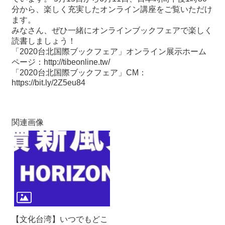
関
分から、楽しく充実したオンライン講座をご覧いただけ
連
ます。
リ
みなさん、ぜひ一緒にオンラインブックフェアで楽しく
ン
読書しましょう！
ク
「2020台北国際ブックフェア」オンライン展示ホーム
ページ：
http://tibeonline.tw/
「2020台北国際ブックフェア」CM：
ホ
https://bit.ly/2Z5eu84
ー
ム
サ
関連画像
イ
ト
マ
ッ
プ
【文化台湾】いつでもどこ