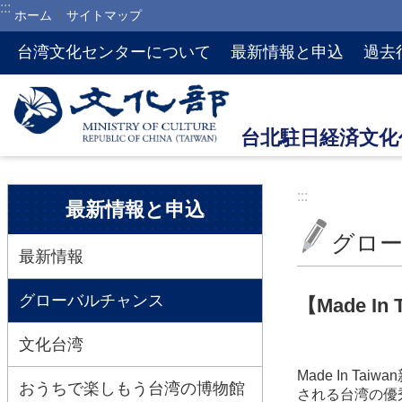
:::
ホーム
サイトマップ
メインのコンテンツブロックにジャンプします
台湾文化センターについて
最新情報と申込
過去
:::
:::
最新情報と申込
グロ
最新情報
グローバルチャンス
【Made I
文化台湾
Made In 
おうちで楽しもう台湾の博物館
される台湾の優秀