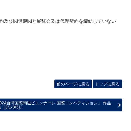
契約及び関係機関と展覧会又は代理契約を締結していない
前のページに戻る
トップに戻る
2024台湾国際陶磁ビエンナーレ 国際コンペティション」 作品
（3/1-8/31）