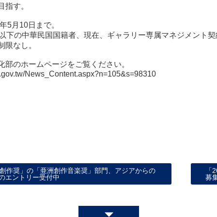
目指す。
3年5月10日まで。
歳以下の中華民国国籍者、現在、ギャラリー専属マネジメント
制限なし。
化部のホームページをご覧ください。
c.gov.tw/News_Content.aspx?n=105&s=98310
音創作奨」の「亜洲創作音楽奨」部門、アジアからの
「
のエントリー受付中
募集