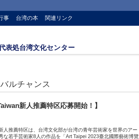
行事
台湾の本
関連リンク
ーバルチャンス
n Taiwan新人推薦特区応募開始！】
Taiwan新人推薦特区は、台湾文化部が台湾の青年芸術家を世界
な若手芸術家8人の作品を「Art Taipei 2023臺北國際