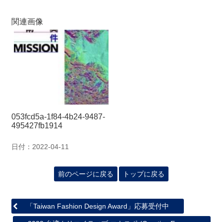
関
連
関連画像
リ
ン
ク
ホ
ー
ム
サ
053fcd5a-1f84-4b24-9487-
495427fb1914
イ
ト
マ
日付：2022-04-11
ッ
プ
前のページに戻る
トップに戻る
「Taiwan Fashion Design Award」応募受付中