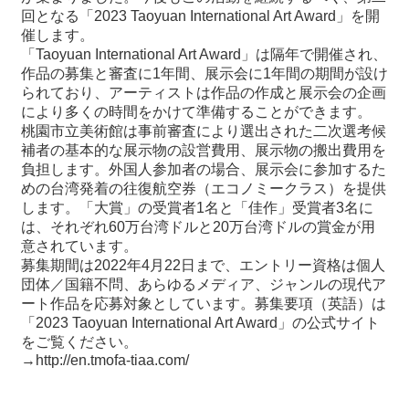
回となる「2023 Taoyuan International Art Award」を開
催します。
最
「Taoyuan International Art Award」は隔年で開催され、
新
作品の募集と審査に1年間、展示会に1年間の期間が設け
情
られており、アーティストは作品の作成と展示会の企画
報
により多くの時間をかけて準備することができます。
と
桃園市立美術館は事前審査により選出された二次選考候
申
補者の基本的な展示物の設営費用、展示物の搬出費用を
込
負担します。外国人参加者の場合、展示会に参加するた
めの台湾発着の往復航空券（エコノミークラス）を提供
過
します。「大賞」の受賞者1名と「佳作」受賞者3名に
去
は、それぞれ60万台湾ドルと20万台湾ドルの賞金が用
行
意されています。
事
募集期間は2022年4月22日まで、エントリー資格は個人
団体／国籍不問、あらゆるメディア、ジャンルの現代ア
ート作品を応募対象としています。募集要項（英語）は
台
「2023 Taoyuan International Art Award」の公式サイト
湾
をご覧ください。
の
→http://en.tmofa-tiaa.com/
本