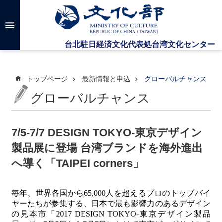
メインのコンテンツブロックにジャンプします
高
度
な
検
索
トップページ
最新情報と申込
グローバルチャンス
グローバルチャンス
台
湾
文
7/5-7/7 DESIGN TOKYO-東京デザイン
化
製品展に登場 台湾ブランドを海外進出
セ
ン
へ導く「TAIPEI corners」
タ
ー
に
毎年、世界各国から
65,000
人を超えるプロのトップバイ
つ
ヤーたちが参集する、日本で最も影響力のあるデザイン
い
の見本市「
2017 DESIGN TOKYO-
東京デザイン製品
て