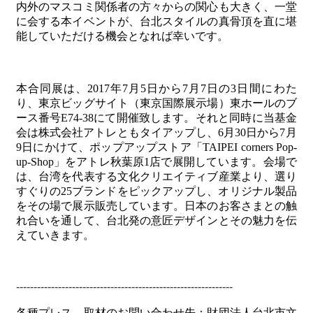
内外のマスコミ関係者の方々からの関心も大きく、一堂
に会する本イベントが、台北スタイルの真骨頂を直に堪
能していただける機会となれば幸いです。
本合同展は、
2017
年
7
月
5
日から
7
月
7
日の
3
日間にわた
り、東京ビッグサイト（東京国際展示場）東ホールのブ
ース番号
E74-38
にて開催致します。それと同時に当基金
会は株式会社アトレともタイアップし、
6
月
30
日から
7
月
9
日にかけて、ポップアップストア「
TAIPEI corners Pop-
up-Shop
」をアトレ秋葉原
1
店で展開しています。会場で
は、台湾を代表する文化クリエイティブ産業より、選り
すぐりの
25
ブランドをピックアップし、オリジナル製品
をその場で展示販売しています。日本のお客さまとの触
れ合いを通して、台北発の意匠デザインとその魅力を伝
えていきます。
--------------------------------------------------------------
各種プレス、取材のお問い合わせ先：財団法人台北市文