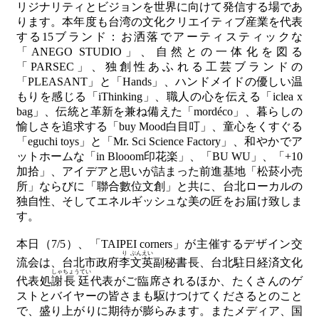
関
リジナリティとビジョンを世界に向けて発信する場であ
連
ります。本年度も台湾の文化クリエイティブ産業を代表
リ
する
15
ブランド：お洒落でアーティスティックな
ン
「
ANEGO STUDIO
」、自然との一体化を図る
ク
「
PARSEC
」、独創性あふれる工芸ブランドの
「
PLEASANT
」と「
Hands
」、ハンドメイドの優しい温
もりを感じる「
iThinking
」、職人の心を伝える「
iclea x
ホ
bag
」、伝統と革新を兼ね備えた「
mordéco
」、暮らしの
ー
愉しさを追求する「
buy Mood
白目叮」、童心をくすぐる
ム
「
eguchi toys
」と「
Mr. Sci Science Factory
」、和やかでア
ットホームな「
in Blooom
印花楽」、「
BU WU
」、「
+10
サ
加拾」、アイデアと思いが詰まった前進基地「松菸小売
イ
所」ならびに「聯合數位文創」と共に、台北ローカルの
ト
独自性、そしてエネルギッシュな美の匠をお届け致しま
マ
す。
ッ
プ
本日（
7/5
）、「
TAIPEI corners
」が主催するデザイン交
り
ぶん
えい
流会は、台北市政府
李
文
英
副秘書長、台北駐日経済文化
しゃ
ちょうてい
代表処
謝
長廷
代表がご臨席されるほか、たくさんのゲ
ストとバイヤーの皆さまも駆けつけてくださるとのこと
で、盛り上がりに期待が膨らみます。またメディア、国