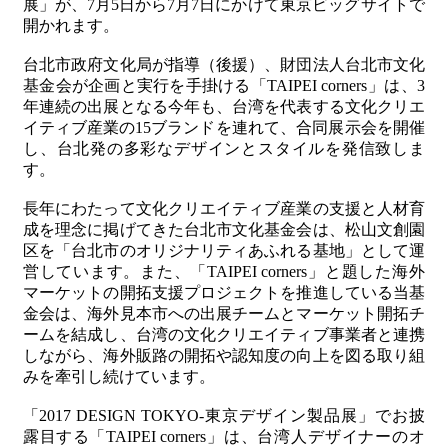
展」が、
7
月
5
日から
7
月
7
日にかけて東京ビッグサイトで
開かれます。
最
台北市政府文化局が指導（後援）、財団法人台北市文化
新
基金会が企画と実行を手掛ける「
TAIPEI corners
」は、
3
情
年連続の出展となる今年も、台湾を代表する文化クリエ
報
イティブ産業の
15
ブランドを連れて、合同展示会を開催
と
し、台北発の多彩なデザインとスタイルを発信致しま
申
す。
込
長年にわたって文化クリエイティブ産業の支援と人材育
過
成を理念に掲げてきた台北市文化基金会は、松山文創園
去
区を「台北市のオリジナリティあふれる基地」として運
行
営しています。また、「
TAIPEI corners
」と題した海外
事
マーケットの開拓支援プロジェクトを推進している当基
金会は、海外見本市への出展チームとマーケット開拓チ
ームを結成し、台湾の文化クリエイティブ事業者と連携
台
しながら、海外販路の開拓や認知度の向上を図る取り組
湾
みを牽引し続けています。
の
本
「
2017 DESIGN TOKYO-
東京デザイン製品展」でお披
露目する「
TAIPEI corners
」は、台湾人デザイナーのオ