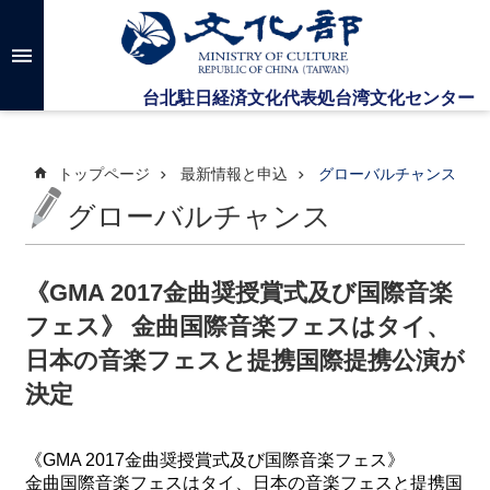
メインのコンテンツブロックにジャンプします
高
度
な
検
索
トップページ
最新情報と申込
グローバルチャンス
グローバルチャンス
台
湾
文
《GMA 2017金曲奨授賞式及び国際音楽
化
フェス》 金曲国際音楽フェスはタイ、
セ
ン
日本の音楽フェスと提携国際提携公演が
タ
決定
ー
に
つ
《GMA 2017金曲奨授賞式及び国際音楽フェス》
い
金曲国際音楽フェスはタイ、日本の音楽フェスと提携国
て