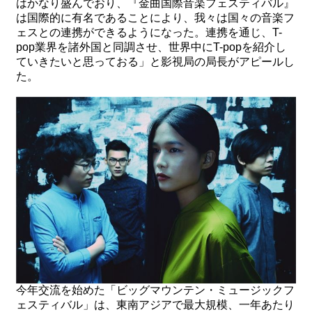
はかなり盛んでおり、『金曲国際音楽フェスティバル』
関
は国際的に有名であることにより、我々は国々の音楽フ
連
ェスとの連携ができるようになった。連携を通じ、T-
リ
pop業界を諸外国と同調させ、世界中にT-popを紹介し
ン
ていきたいと思っておる」と影視局の局長がアピールし
ク
た。
ホ
ー
ム
サ
イ
ト
マ
ッ
プ
今年交流を始めた「ビッグマウンテン・ミュージックフ
ェスティバル」は、東南アジアで最大規模、一年あたり