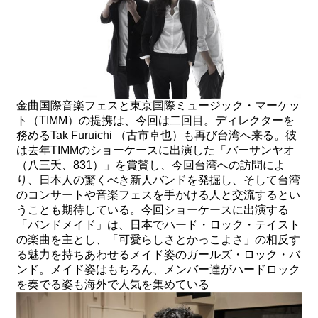
金曲国際音楽フェスと東京国際ミュージック・マーケッ
ト（TIMM）の提携は、今回は二回目。ディレクターを
務めるTak Furuichi （古市卓也）も再び台湾へ来る。彼
は去年TIMMのショーケースに出演した「バーサンヤオ
（八三夭、831）」を賞賛し、今回台湾への訪問によ
り、日本人の驚くべき新人バンドを発掘し、そして台湾
のコンサートや音楽フェスを手かける人と交流するとい
うことも期待している。今回ショーケースに出演する
「バンドメイド」は、日本でハード・ロック・テイスト
の楽曲を主とし、「可愛らしさとかっこよさ」の相反す
る魅力を持ちあわせるメイド姿のガールズ・ロック・バ
ンド。メイド姿はもちろん、メンバー達がハードロック
を奏でる姿も海外で人気を集めている