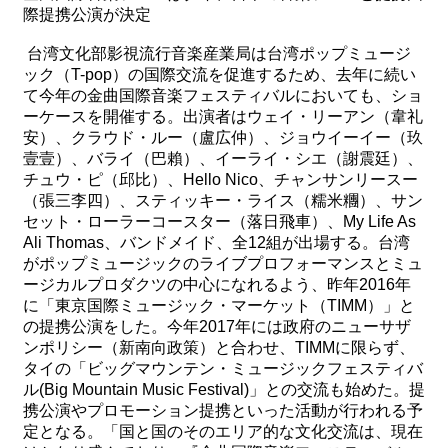
際提携公演が決定
最
​ 台湾文化部影視流行音楽産業局は台湾ポップミュージ
新
ック（T-pop）の国際交流を促進するため、去年に続い
情
て今年の金曲国際音楽フェスティバルにおいても、ショ
報
ーケースを開催する。出演者はウェイ・リーアン（韋礼
と
安）、クラウド・ルー（盧広仲）、ジョウイーイー（玖
申
壹壹）、バライ（巴賴）、イーライ・シエ（謝震廷）、
込
チュウ・ピ（邱比）、Hello Nico、チャンサンリースー
（張三李四）、スティッキー・ライス（糯米糰）、サン
セット・ローラーコースター（落日飛車）、My Life As
過
Ali Thomas、バンドメイド、全12組が出場する。台湾
去
がポップミュージックのライブプロフォーマンスとミュ
行
ージカルプロダクツの中心になれるよう、昨年2016年
事
に「東京国際ミュージック・マーケット（TIMM）」と
の提携公演をした。今年2017年には政府のニューサザ
台
ンポリシー（新南向政策）と合わせ、TIMMに限らず、
湾
タイの「ビッグマウンテン・ミュージック
フェスティバ
の
ル(Big Mountain Music Festival)」との交流も始めた。提
本
携公演やプロモーション提携といった活動が行われる予
定となる。「国と国のそのエリア的な文化交流は、現在