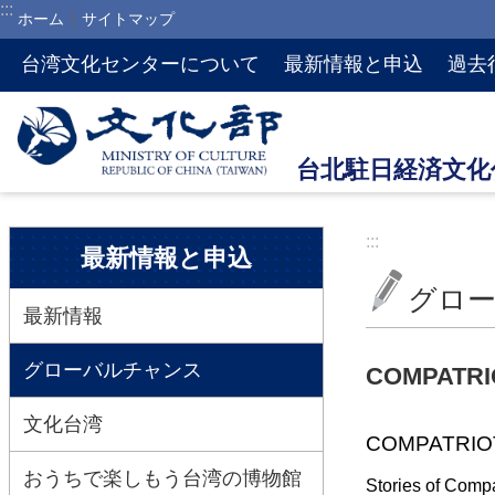
:::
ホーム
サイトマップ
メインのコンテンツブロックにジャンプします
台湾文化センターについて
最新情報と申込
過去
:::
:::
最新情報と申込
グロ
最新情報
グローバルチャンス
COMPATR
文化台湾
COMPATRIO
おうちで楽しもう台湾の博物館
Stories of Compa