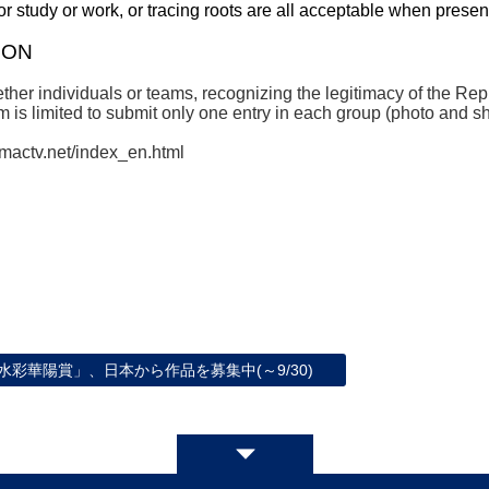
r study or work, or tracing roots are all acceptable when present
ION
ther individuals or teams, recognizing the legitimacy of the Repu
m is limited to submit only one entry in each group (photo and sho
cmactv.net/index_en.html
水彩華陽賞」、日本から作品を募集中(～9/30)