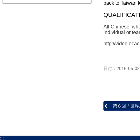
back to Taiwan fo
QUALIFICAT
All Chinese, whe
individual or tea
http://video.oca
日付：2016-05-02
第８回「世界
:::