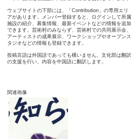
ウェブサイトの下部には、「Contribution」の専用エリ
最
アがあります。メンバー登録すると、ログインして所属
新
施設の紹介、募集情報、最新イベントなどの情報を追加
情
できます。芸術村のみならず、芸術村での共同展示会、
報
アーティストの成果展示、ワークショップやオープンス
と
タジオなどの情報も登録できます。
申
込
投稿言語は外国語であっても構いません。文化部は翻訳
の支援を行い、内容を中国語に翻訳します。
過
去
行
事
関連画像
台
湾
の
本