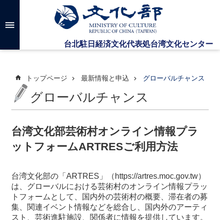
メインのコンテンツブロックにジャンプします
高
度
な
検
索
トップページ
最新情報と申込
グローバルチャンス
グローバルチャンス
台
湾
文
台湾文化部芸術村オンライン情報プラ
化
ットフォームARTRESご利用方法
セ
ン
タ
台湾文化部の「ARTRES」（
https://artres.moc.gov.tw
）
ー
は、グローバルにおける芸術村のオンライン情報プラッ
に
トフォームとして、国内外の芸術村の概要、滞在者の募
つ
集、関連イベント情報などを総合し、国内外のアーティ
い
スト、芸術進駐施設、関係者に情報を提供しています。
て