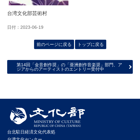
関
連
台湾文化部芸術村
リ
ン
日付：2023-06-19
ク
前のページに戻る
トップに戻る
ホ
ー
ム
第14回「金音創作奨」の「亜洲創作音楽奨」部門、ア
ジアからのアーティストのエントリー受付中
サ
イ
ト
マ
ッ
プ
台北駐日経済文化代表処
台湾文化センター