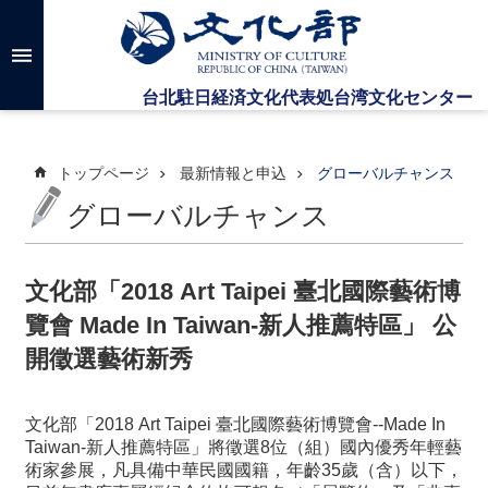
メインのコンテンツブロックにジャンプします
高
度
な
検
索
トップページ
最新情報と申込
グローバルチャンス
グローバルチャンス
台
湾
文
文化部「2018 Art Taipei 臺北國際藝術博
化
覽會 Made In Taiwan-新人推薦特區」 公
セ
ン
開徵選藝術新秀
タ
ー
に
文化部「2018 Art Taipei 臺北國際藝術博覽會--Made In
つ
Taiwan-新人推薦特區」將徵選8位（組）國內優秀年輕藝
い
術家參展，凡具備中華民國國籍，年齡35歲（含）以下，
て