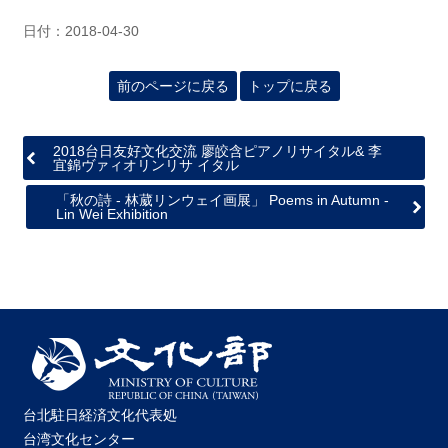
関
連
日付：2018-04-30
リ
ン
前のページに戻る
トップに戻る
ク
2018台日友好文化交流 廖皎含ピアノリサイタル& 李
ホ
宜錦ヴァィオリンリサ イタル
ー
ム
「秋の詩 - 林葳リンウェイ画展」 Poems in Autumn -
Lin Wei Exhibition
サ
イ
ト
マ
ッ
プ
台北駐日経済文化代表処
台湾文化センター