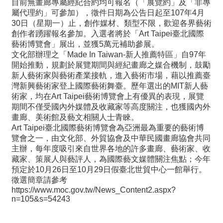
目前無畫廊專屬經紀合約均可報名（「展覽約」及「非專
屬代理約」可參加），徵件日期為公告日起至107年4月
30日（星期一）止，創作媒材、類型不限，歡迎各界藝術
最
創作者踴躍報名參加。入選者將於「Art Taipei臺北國際
新
藝術博覽會」展出，並獲5萬元補助參展。
情
文化部辦理之「Made In Taiwan-新人推薦特區」自97年
報
開始推動，規劃於展覽期間與經紀畫廊之媒合機制，鼓勵
と
新人藝術家與藝術產業接軌，進入藝術市場，藉以推薦臺
申
灣新興藝術家登上國際藝術舞臺。歷年選出的MIT新人藝
込
術家，均在Art Taipei藝術博覽會上有優異的表現，展覽
期間不僅受國內外媒體及收藏家等高度關注，也獲國內外
過
畫廊、美術館及藝文相關人士青睞。
去
Art Taipei臺北國際藝術博覽會為亞洲最為重要的藝術博
行
覽會之一，由文化部、外貿協會及中華民國畫廊協會共同
事
主辦，每年度吸引來自世界各地的許多畫廊、藝術家、收
藏家、策展人與藝評人，為國際藝文媒體關注焦點；今年
台
預定於10月26日至10月29日假臺北世貿中心一館舉行。
湾
徵選簡章請參考
https://www.moc.gov.tw/News_Content2.aspx?
の
n=105&s=54243
本