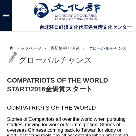
メインのコンテンツブロックにジャンプします
高
度
な
検
索
トップページ
最新情報と申込
グローバルチャンス
グローバルチャンス
台
湾
文
COMPATRIOTS OF THE WORLD
化
START!2016金僑賞スタート
セ
ン
タ
COMPATRIOTS OF THE WORLD
ー
に
Stories of Compatriots all over the world when pursuing
つ
studies, moving for work or for immigration; Stories of
い
overseas Chinese coming back to Taiwan for study or
て
work, or tracing roots are all acceptable when presenting