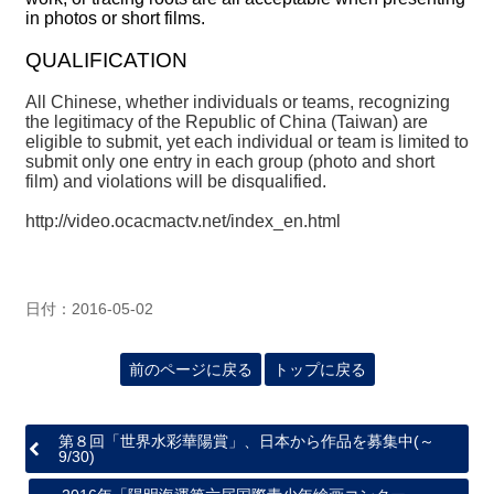
in photos or short films.
最
QUALIFICATION
新
情
All Chinese, whether individuals or teams, recognizing
報
the legitimacy of the Republic of China (Taiwan) are
eligible to submit, yet each individual or team is limited to
と
submit only one entry in each group (photo and short
申
film) and violations will be disqualified.
込
http://video.ocacmactv.net/index_en.html
過
去
行
日付：2016-05-02
事
前のページに戻る
トップに戻る
台
湾
の
第８回「世界水彩華陽賞」、日本から作品を募集中(～
本
9/30)