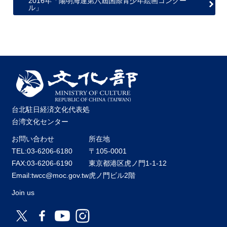
2016年「陽明海運第六屆国際青少年絵画コンクー
関
ル」
連
リ
ン
ク
ホ
ー
ム
台北駐日経済文化代表処
サ
台湾文化センター
イ
お問い合わせ
所在地
ト
マ
TEL:03-6206-6180
〒105-0001
ッ
FAX:03-6206-6190
東京都港区虎ノ門1-1-12
プ
Email:twcc@moc.gov.tw
虎ノ門ビル2階
Join us