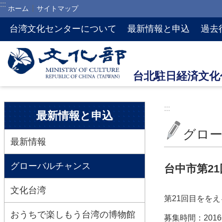
:::
ホーム
サイトマップ
メインのコンテンツブロックにジャンプします
台湾文化センターについて
最新情報と申込
過去
:::
:::
最新情報と申込
グロ
最新情報
グローバルチャンス
台中市第2
文化台湾
第21回目を
をえ
おうちで楽しもう台湾の博物館
募集時間：201