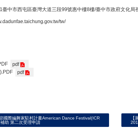
01臺中市西屯區臺灣大道三段99號惠中樓8樓/臺中市政府文化
dadunfae.taichung.gov.tw/tw/
PDF
pdf
.PDF
pdf
編舞家駐村計畫American Dance Festival(ICR
【
)駐村補助 第二次受理申請
20