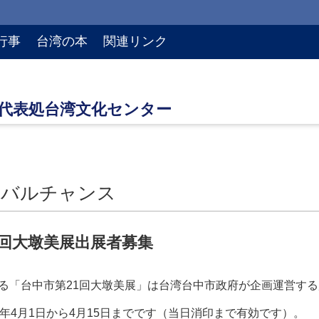
行事
台湾の本
関連リンク
ーバルチャンス
1回大墩美展出展者募集
る
「台中市第21回大墩美展」は台湾台中市政府
が企画運営する
6年4月1日から4月15日までです（当日消印まで有効です）。