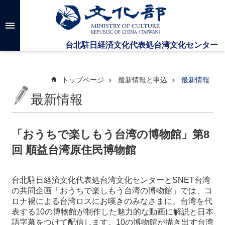
メインのコンテンツブロックにジャンプします
高
度
な
検
索
トップページ
最新情報と申込
最新情報
最新情報
台
湾
文
「おうちで楽しもう台湾の博物館」第8
化
回 順益台湾原住民博物館
セ
ン
タ
台北駐日経済文化代表処台湾文化センターとSNET台湾
ー
の共同企画「おうちで楽しもう台湾の博物館」では、コ
に
ロナ禍による台湾ロスにお嘆きのみなさまに、台湾を代
つ
表する10の博物館が制作した魅力的な動画に解説と日本
い
語字幕をつけて配信します。10の博物館が描き出す台湾
て