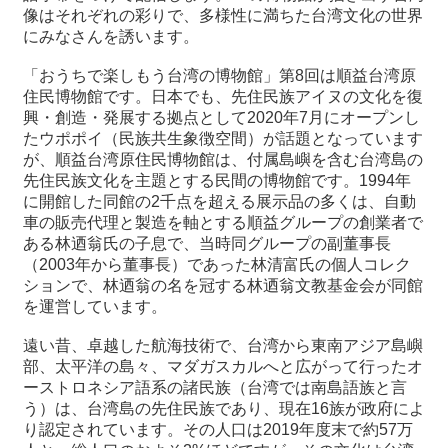
像はそれぞれの彩りで、多様性に満ちた台湾文化の世界
にみなさんを誘います。
最
新
「おうちで楽しもう台湾の博物館」第8回は順益台湾原
情
住民博物館です。日本でも、先住民族アイヌの文化を復
報
興・創造・発展する拠点として2020年7月にオープンし
と
たウポポイ（民族共生象徴空間）が話題となっています
申
が、順益台湾原住民博物館は、付属島嶼を含む台湾島の
込
先住民族文化を主題とする民間の博物館です。1994年
に開館した同館の2千点を超える展示品の多くは、自動
車の販売代理と製造を軸とする順益グループの創業者で
過
ある林迺翁氏の子息で、当時同グループの副董事長
去
（2003年から董事長）であった林清富氏の個人コレク
行
ションで、林迺翁の名を冠する林迺翁文教基金会が同館
事
を運営しています。
台
遠い昔、卓越した航海技術で、台湾から東南アジア島嶼
湾
部、太平洋の島々、マダガスカルへと広がって行ったオ
の
ーストロネシア語系の諸民族（台湾では南島語族と言
本
う）は、台湾島の先住民族であり、現在16族が政府によ
り認定されています。その人口は2019年度末で約57万