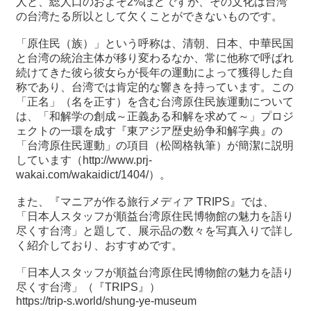
人と、総人口のおよそ2%ほどですが、その文化は台湾
関
の台湾たる所以として欠くことができないものです。
連
リ
「原住民（族）」という呼称は、清朝、日本、中華民国
ン
と台湾の統治主体が移り変わるなか、常に他称で呼ばれ
ク
続けてきた彼ら彼女らが長年の運動によって獲得した自
称であり、台湾では肯定的な響きを持っています。この
「正名」（名を正す）を含む台湾原住民族運動について
ホ
は、「和解学の創成～正義ある和解を求めて～」プロジ
ー
ェクトの一環を成す『東アジア歴史紛争和解字典』の
ム
「台湾原住民運動」の項目（松岡格執筆）が簡潔に説明
しています（http://www.prj-
サ
wakai.com/wakaidict/1404/）。
イ
ト
また、『マニアが作る旅行メディア TRIPS』では、
マ
「日本人スタッフが順益台湾原住民博物館の魅力を語り
ッ
尽くす台湾」と題して、展示品の数々を写真入りで詳し
プ
く紹介しており、おすすめです。
「日本人スタッフが順益台湾原住民博物館の魅力を語り
尽くす台湾」（『TRIPS』）
https://trip-s.world/shung-ye-museum