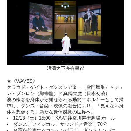
浪濤之下亦有皇都
★《WAVES》
クラウド・ゲイト・ダンスシアター（雲門舞集） × チェ
ン・ゾンロン（鄭宗龍） × 真鍋大度（日本初演）
波の概念を身体から発せられる動的エネルギーとして探
求し、ダンス・音楽・映像の融合により、「見えない身
体を想像する」新たな身体感覚の世界へ。
•
12/13（土）15:00｜KAAT神奈川芸術劇場 ホール
•
ダンス、フィジカル、サウンド／音楽｜70分
•
台湾を代表するコンテンポラリーダンスカンパニ