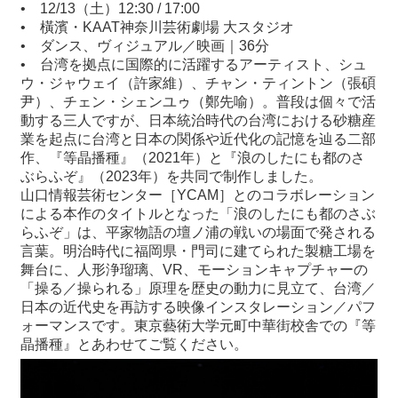
•
12/13（土）12:30 / 17:00
•
橫濱・KAAT神奈川芸術劇場 大スタジオ
•
ダンス、ヴィジュアル／映画｜36分
•
台湾を拠点に国際的に活躍するアーティスト、シュ
ウ・ジャウェイ（許家維）、チャン・ティントン（張碩
尹）、チェン・シェンユゥ（鄭先喻）。普段は個々で活
動する三人ですが、日本統治時代の台湾における砂糖産
業を起点に台湾と日本の関係や近代化の記憶を辿る二部
作、『等晶播種』（2021年）と『浪のしたにも都のさ
ぶらふぞ』（2023年）を共同で制作しました。
山口情報芸術センター［YCAM］とのコラボレーション
による本作のタイトルとなった「浪のしたにも都のさぶ
らふぞ」は、平家物語の壇ノ浦の戦いの場面で発される
言葉。明治時代に福岡県・門司に建てられた製糖工場を
舞台に、人形浄瑠璃、VR、モーションキャプチャーの
「操る／操られる」原理を歴史の動力に見立て、台湾／
日本の近代史を再訪する映像インスタレーション／パフ
ォーマンスです。東京藝術大学元町中華街校舎での『等
晶播種』とあわせてご覧ください。