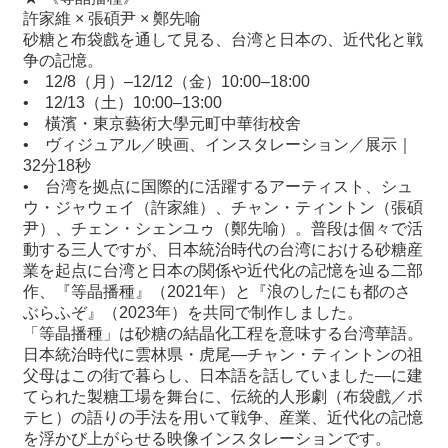
関
許家維 × 張碩尹 × 鄭先喻
連
砂糖と布袋戲を通して見る、台湾と日本の、近代化と戦
リ
争の記憶。
ン
•
12/8（月）–12/12（金）10:00–18:00
ク
•
12/13（土）10:00–13:00
•
橫濱・東京藝術大學元町中華街校舍
•
ヴィジュアル／映画、インスタレーション／展示｜
ホ
32分18秒
ー
•
台湾を拠点に国際的に活躍するアーティスト、シュ
ム
ウ・ジャウェイ（許家維）、チャン・ティントン（張碩
尹）、チェン・シェンユゥ（鄭先喻）。普段は個々で活
サ
動する三人ですが、日本統治時代の台湾における砂糖産
イ
業を起点に台湾と日本の関係や近代化の記憶を辿る二部
ト
作、『等晶播種』（2021年）と『浪のしたにも都のさ
マ
ぶらふぞ』（2023年）を共同で制作しました。
ッ
「等晶播種」は砂糖の結晶化工程を意味する台湾華語。
プ
日本統治時代に雲林県・虎尾—チャン・ティントンの祖
父母はこの街で暮らし、日本語を話していました—に建
てられた製糖工場を舞台に、伝統的人形劇（布袋戲／ポ
テヒ）の語りの手法を用いて戦争、産業、近代化の記憶
を浮かび上がらせる映像インスタレーションです。