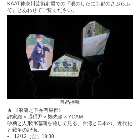
KAAT神奈川芸術劇場での『浪のしたにも都のさぶらふ
ぞ』とあわせてご覧ください。
等晶播種
★ 《浪濤之下亦有皇都》
許家維 × 張碩尹 × 鄭先喻 × YCAM
砂糖と人形浄瑠璃を通して見る、台湾と日本の、近代化
と戦争の記憶。
•
12/12（金）19:30