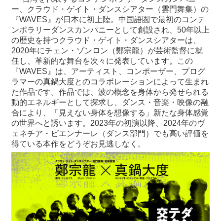
ー、クラウド・ゲイト・ダンスシアター（雲門舞集）の
『WAVES』が日本に初上陸。中国語圏で最初のコンテ
ンポラリーダンスカンパニーとして創設され、50年以上
の歴史を持つクラウド・ゲイト・ダンスシアターは、
2020年にチェン・ゾンロン（鄭󠄀宗龍）が芸術監督に就
任し、革新的な舞台を次々に発表しています。この
『WAVES』は、アーティスト、コンポーザー、プログ
ラマーの真鍋大度とのコラボレーションによって生まれ
た作品です。作品では、波の概念を身体から発せられる
動的エネルギーとして探求し、ダンス・音楽・映像の融
合により、「見えない身体を想像する」新たな身体感覚
の世界へと誘います。2023年の初演以降、2024年のヴ
ェネチア・ビエンナーレ（ダンス部門）でも高い評価を
得ている本作をどうぞお見逃しなく。