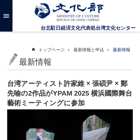
メインのコンテンツブロックにジャンプします
高
度
な
検
索
トップページ
最新情報と申込
最新情報
最新情報
台
湾
文
台湾アーティスト許家維 × 張碩尹 × 鄭
化
先喻の2作品がYPAM 2025 横浜國際舞台
セ
ン
藝術ミーティングに参加
タ
ー
に
つ
い
て