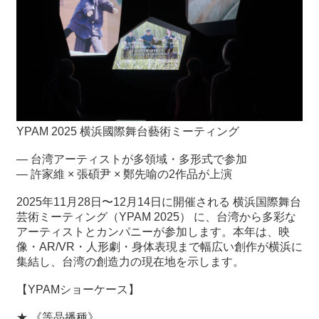
最
新
情
報
と
申
込
YPAM 2025 横浜國際舞台藝術ミーティング
— 台湾アーティストが多領域・多形式で参加
過
— 許家維 × 張碩尹 × 鄭先喻の2作品が上演
去
行
2025年11月28日〜12月14日に開催される 横浜国際舞台
事
芸術ミーティング（YPAM 2025） に、台湾から多彩な
アーティストとカンパニーが参加します。本年は、映
台
像・AR/VR・人形劇・身体表現まで幅広い創作が横浜に
湾
集結し、台湾の創造力の現在地を示します。
の
本
【YPAMショーケース】
★ 《等晶播種》