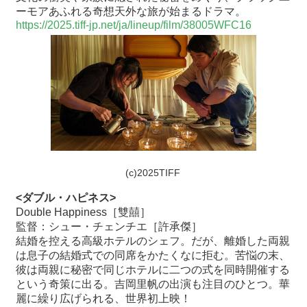
関
ーモアあふれる奇想天外な旅が始まるドラマ。
連
https://2025.tiff-jp.net/ja/lineup/film/38005WFC16
リ
ン
ク
ホ
ー
ム
サ
(c)2025TIFF
イ
ト
<ダブル・ハピネス>
マ
Double Happiness［雙囍］
ッ
監督：シュー・チェンチエ［許承傑］
プ
結婚を控える高級ホテルのシェフ。だが、離婚した両親
は息子の結婚式での同席をかたくなに拒む。苦悩の末、
彼は両親に秘密で同じホテルに二つの式を同時開催する
という奇策に出る。吉岡里帆の出演も注目のひとつ。華
麗に繰り広げられる、世界初上映！