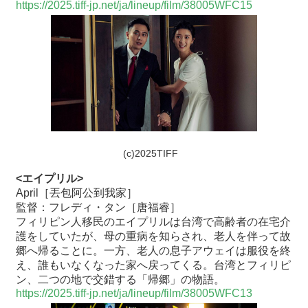
https://2025.tiff-jp.net/ja/lineup/film/38005WFC15
(c)2025TIFF
<エイプリル>
April［丟包阿公到我家］
監督：フレディ・タン［唐福睿］
フィリピン人移民のエイプリルは台湾で高齢者の在宅介
護をしていたが、母の重病を知らされ、老人を伴って故
郷へ帰ることに。一方、老人の息子アウェイは服役を終
え、誰もいなくなった家へ戻ってくる。台湾とフィリピ
ン、二つの地で交錯する「帰郷」の物語。
https://2025.tiff-jp.net/ja/lineup/film/38005WFC13