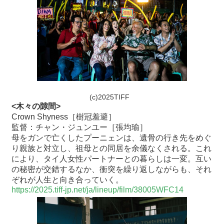
(c)2025TIFF
<木々の隙間>
Crown Shyness［樹冠羞避］
監督：チャン・ジュンユー［張均瑜］
母をガンで亡くしたプーニェンは、遺骨の行き先をめぐ
り親族と対立し、祖母との同居を余儀なくされる。これ
により、タイ人女性パートナーとの暮らしは一変。互い
の秘密が交錯するなか、衝突を繰り返しながらも、それ
ぞれが人生と向き合っていく。
https://2025.tiff-jp.net/ja/lineup/film/38005WFC14