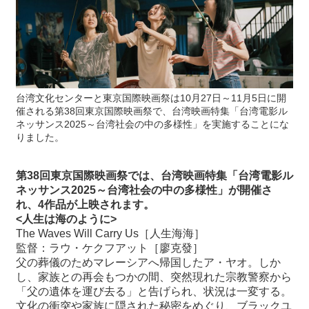
最
新
情
報
と
台湾文化センターと東京国際映画祭は10月27日～11月5日に開
申
催される第38回東京国際映画祭で、台湾映画特集「台湾電影ル
込
ネッサンス2025～台湾社会の中の多様性」を実施することにな
りました。
過
去
第38回東京国際映画祭では、台湾映画特集「台湾電影ル
行
ネッサンス2025～台湾社会の中の多様性」が開催さ
事
れ、4作品が上映されます。
<人生は海のように>
The Waves Will Carry Us［人生海海］
台
監督：ラウ・ケクフアット［廖克發］
湾
父の葬儀のためマレーシアへ帰国したア・ヤオ。しか
の
し、家族との再会もつかの間、突然現れた宗教警察から
本
「父の遺体を運び去る」と告げられ、状況は一変する。
文化の衝突や家族に隠された秘密をめぐり、ブラックユ