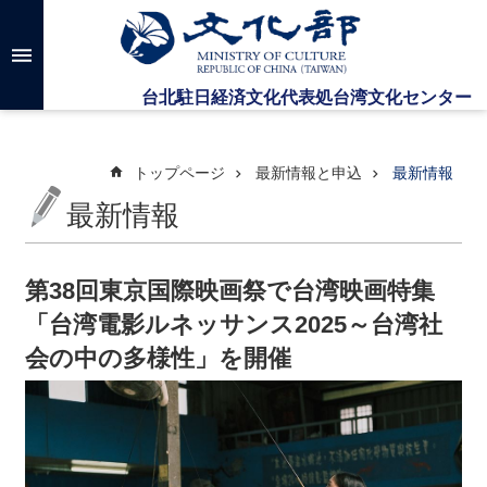
メインのコンテンツブロックにジャンプします
高
度
な
検
索
トップページ
最新情報と申込
最新情報
最新情報
台
湾
文
第38回東京国際映画祭で台湾映画特集
化
「台湾電影ルネッサンス2025～台湾社
セ
ン
会の中の多様性」を開催
タ
ー
に
つ
い
て