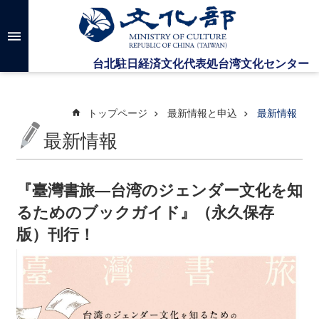
メインのコンテンツブロックにジャンプします
高
度
な
検
索
トップページ
最新情報と申込
最新情報
最新情報
台
湾
文
『臺灣書旅―台湾のジェンダー文化を知
化
るためのブックガイド』（永久保存
セ
ン
版）刊行！
タ
ー
に
つ
い
て