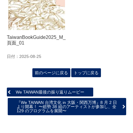
TaiwanBookGuide2025_M_
頁面_01
日付：2025-08-25
前のページに戻る
トップに戻る
We TAIWAN最後の振り返りムービー
『We TAIWAN 台湾⽂化 in ⼤阪・関⻄万博』8 ⽉ 2 ⽇
より開幕！ 〜総勢 38 組のアーティストが参加し、全
129 のプログラムを展開〜