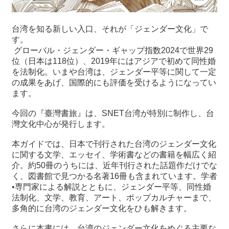
関
連
リ
台湾を知る新しい入口、それが「ジェンダー文化」で
ン
す。
ク
グローバル・ジェンダー・ギャップ指数2024で世界29
位（日本は118位）、2019年にはアジアで初めて同性婚
を法制化。いまや台湾は、ジェンダー平等に関して一定
ホ
の成果をあげ、国際的にも評価を受けるようになってい
ー
ます。
ム
今回の『臺灣書旅』は、SNET台湾が特別に制作し、台
サ
灣文化中心が発行します。
イ
ト
本ガイドでは、日本で刊行された台湾のジェンダー文化
マ
に関する文学、エッセイ、学術書などの書籍を幅広く紹
ッ
介。約50冊のうちには、近年刊行された話題作だけでな
プ
く、図書館で見つかる名著16冊も含まれています。学者
•専門家による解説とともに、ジェンダー平等、同性婚
法制化、文学、教育、アート、ポップカルチャーまで、
多角的に台湾のジェンダー文化をひも解きます。
さらに本書には、台湾のジェンダー文化をめぐる主要な