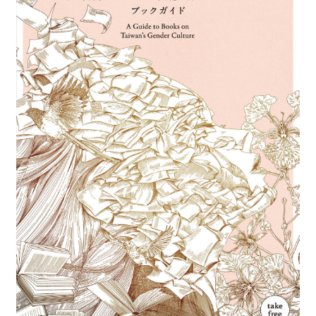
最
新
情
報
と
申
込
過
去
行
事
台
湾
の
本