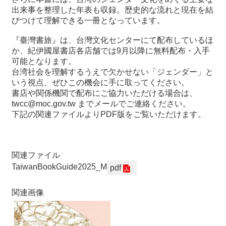
出来事を整理した年表も収録。歴史的な流れと現在を結
びつけて理解できる一冊となっています。
『臺灣書旅』は、台灣文化センターにて配布しているほ
か、紀伊國屋書店各店舗では9月以降に無料配布・入手
可能となります。
台湾社会を理解するうえで欠かせない「ジェンダー」と
いう視点、ぜひこの機会に手に取ってください。
書店や関係機関で配布にご協力いただける場合は、
twcc@moc.gov.tw までメールでご連絡ください。
下記の関連ファイルよりPDF版をご覧いただけます。
関連ファイル
TaiwanBookGuide2025_M
pdf
関連画像