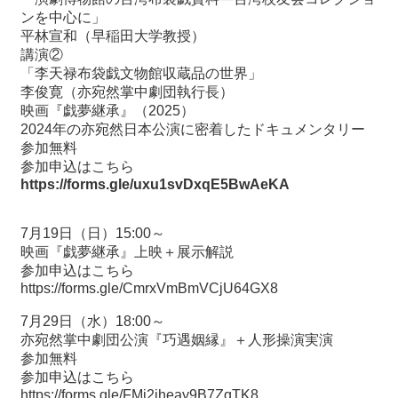
ンを中心に」
平林宣和（早稲田大学教授）
講演②
「李天禄布袋戯文物館収蔵品の世界」
李俊寛（亦宛然掌中劇団執行長）
映画『戯夢継承』（2025）
2024年の亦宛然日本公演に密着したドキュメンタリー
参加無料
参加申込はこちら
https://forms.gle/uxu1svDxqE5BwAeKA
7月19日（日）15:00～
映画『戯夢継承』上映＋展示解説
参加申込はこちら
https://forms.gle/CmrxVmBmVCjU64GX8
7月29日（水）18:00～
亦宛然掌中劇団公演『巧遇姻縁』＋人形操演実演
参加無料
参加申込はこちら
https://forms.gle/FMi2jheay9B7ZqTK8