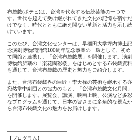
関
連
布袋戯(ポテヒ)は、台湾を代表する伝統芸能の一つで
リ
す。世代を超えて受け継がれてきた文化の記憶を宿すだ
ン
けでなく、時代とともに絶え間ない革新と活力を示し続
ク
けています。
このたび、台湾文化センターは、早稲田大学坪内博士記
ホ
念演劇博物館開館100周年記念事業の一環として、初め
ー
て同館と連携し、「台湾布袋戯展」を開催します。演劇
ム
博物館所蔵の「楽花園彩楼」をはじめとする布袋戯資料
を通じて、台湾布袋戯の歴史と魅力をご紹介します。
サ
イ
また、台湾布袋戯界の巨匠・李天禄の芸術を継承する亦
ト
宛然掌中劇団との協力のもと、「台湾布袋戯文化月間」
マ
を開催します。展覧会、講演、映画上映、公演など多彩
ッ
なプログラムを通じて、日本の皆さまに多角的な視点か
プ
ら台湾布袋戯文化の魅力をお届けします。
━━━━━━━━━━━━
【プログラム】