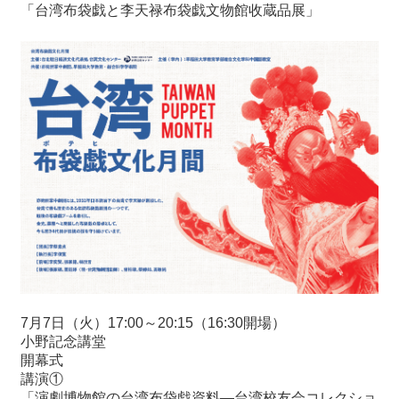
「台湾布袋戯と李天禄布袋戯文物館收蔵品展」
7月7日（火）17:00～20:15（16:30開場）
小野記念講堂
開幕式
講演①
「演劇博物館の台湾布袋戯資料―台湾校友会コレクショ