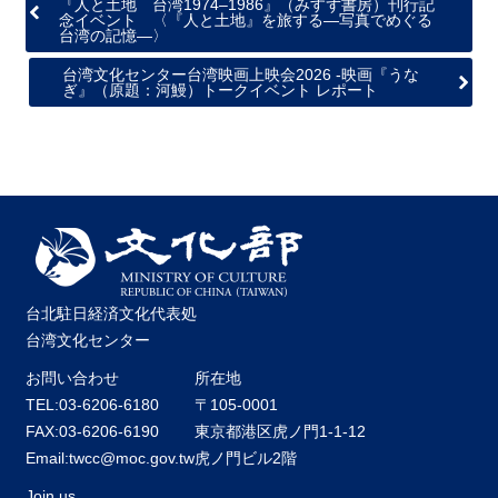
『人と土地 台湾1974–1986』（みすず書房）刊行記
念イベント 〈『人と土地』を旅する―写真でめぐる
台湾の記憶―〉
台湾文化センター台湾映画上映会2026 -映画『うな
ぎ』（原題：河鰻）トークイベント レポート
台北駐日経済文化代表処
台湾文化センター
お問い合わせ
所在地
TEL:03-6206-6180
〒105-0001
FAX:03-6206-6190
東京都港区虎ノ門1-1-12
Email:twcc@moc.gov.tw
虎ノ門ビル2階
Join us