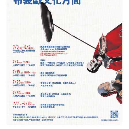
最
新
情
報
と
申
込
過
去
行
事
台
湾
の
本