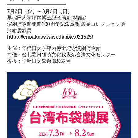
━━━━━━━━━━━━
7月3日（金）～8月2日（日）
早稲田大学坪内博士記念演劇博物館
演劇博物館開館100周年記念事業 名品コレクション 台
湾布袋戯展
https://enpaku.w.waseda.jp/ex/21525/
主催：早稲田大学坪内博士記念演劇博物館
共催：台北駐日経済文化代表処台湾文化センター
後援：早稻田大學台灣校友會