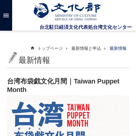
メインのコンテンツブロックにジャンプします
高
度
な
検
索
トップページ
最新情報と申込
最新情報
最新情報
台
湾
文
台湾布袋戯文化月間｜Taiwan Puppet
化
Month
セ
ン
タ
ー
に
つ
い
て